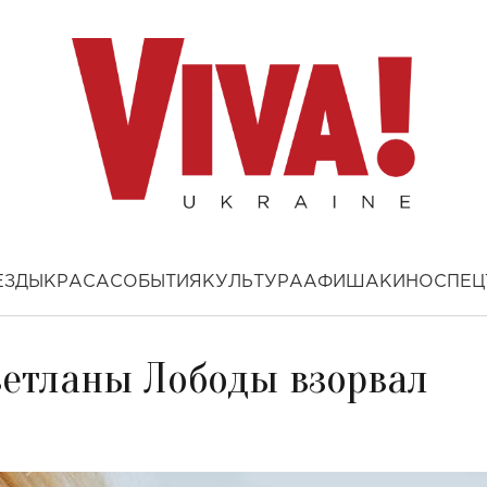
ЕЗДЫ
КРАСА
СОБЫТИЯ
КУЛЬТУРА
АФИША
КИНО
СПЕЦ
ветланы Лободы взорвал