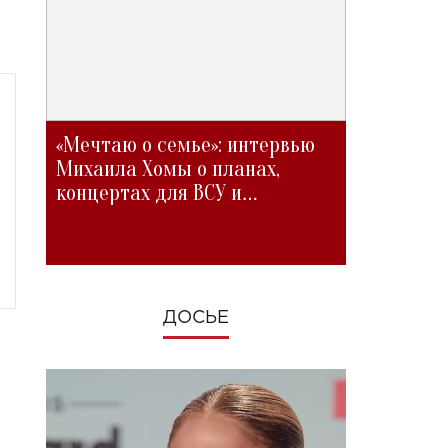
«Мечтаю о семье»: интервью
Михаила Хомы о планах,
концертах для ВСУ и
изменениях во время войны
ДОСЬЕ