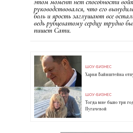
этом момент нет способности войт
руководствовался, что его вынуди
боль и ярость заглушают все осталь
ведь рубцеватому сердцу трудно б
пишет Сати.
ШОУ-БИЗНЕС
Харви Вайнштейна отпу
ШОУ-БИЗНЕС
Тогда мне было три го
Пугачевой