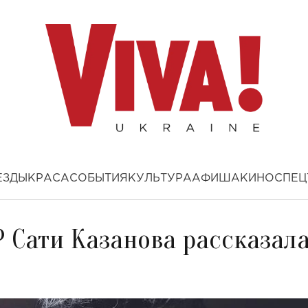
ЕЗДЫ
КРАСА
СОБЫТИЯ
КУЛЬТУРА
АФИША
КИНО
СПЕЦ
? Сати Казанова рассказал