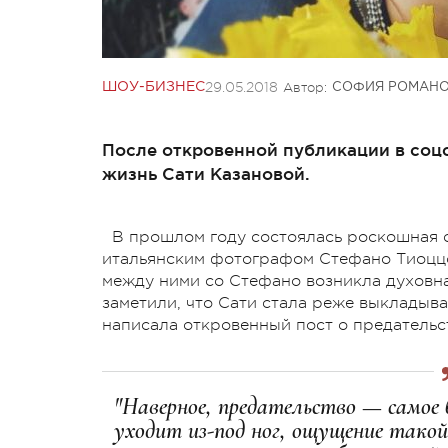
29.05.2018
Автор:
ШОУ-БИЗНЕС
СОФИЯ РОМАН
После откровенной публикации в соц
жизнь Сати Казановой.
В прошлом году состоялась роскошная с
итальянским фотографом Стефано Тиоццо.
между ними со Стефано возникла духовна
заметили, что Сати стала реже выкладыва
написала откровенный пост о предательс
"Наверное, предательство — самое 
уходит из-под ног, ощущение тако