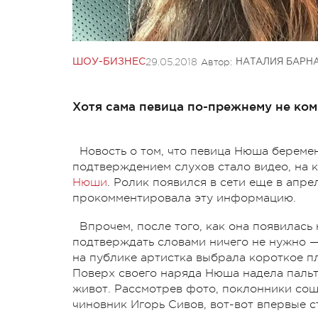
29.05.2018
Автор:
ШОУ-БИЗНЕС
НАТАЛИЯ БАРН
Хотя сама певица по-прежнему не ком
Новость о том, что певица Нюша береме
подтверждением слухов стало видео, на
Нюши
. Ролик появился в сети еще в апрел
прокомментировала эту информацию.
Впрочем, после того, как она появилас
подтверждать словами ничего не нужно —
на публике артистка выбрала короткое п
Поверх своего наряда Нюша надела пальт
живот. Рассмотрев фото, поклонники сошл
чиновник Игорь Сивов, вот-вот впервые 