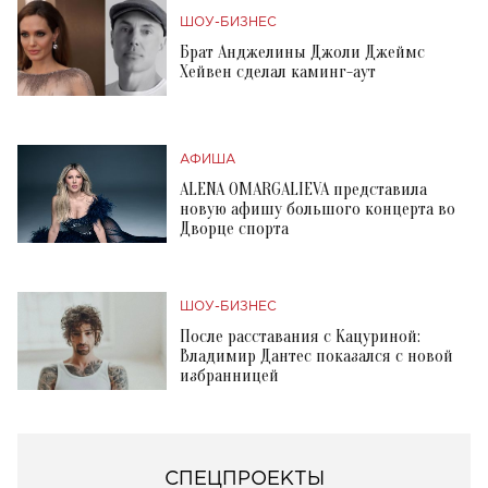
ШОУ-БИЗНЕС
Брат Анджелины Джоли Джеймс
Хейвен сделал каминг-аут
АФИША
ALENA OMARGALIEVA представила
новую афишу большого концерта во
Дворце спорта
ШОУ-БИЗНЕС
После расставания с Кацуриной:
Владимир Дантес показался с новой
избранницей
СПЕЦПРОЕКТЫ