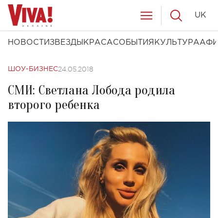
UK
НОВОСТИ
ЗВЕЗДЫ
КРАСА
СОБЫТИЯ
КУЛЬТУРА
АФ
24.05.2018
ШОУ-БИЗНЕС
СМИ: Светлана Лобода родила
второго ребенка