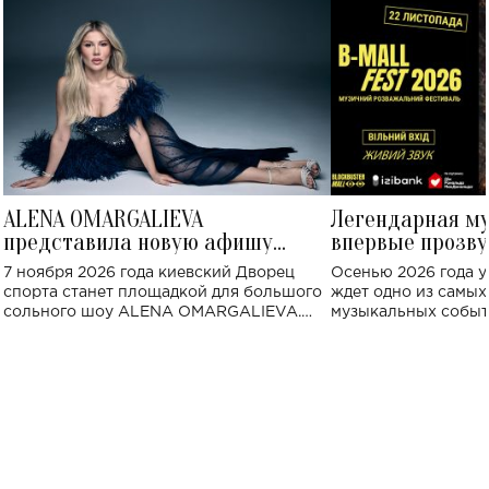
ALENA OMARGALIEVA
Легендарная м
представила новую афишу
впервые прозву
большого концерта во Дворце
Украине: где со
7 ноября 2026 года киевский Дворец
Осенью 2026 года у
спорта
спорта станет площадкой для большого
ждет одно из самы
сольного шоу ALENA OMARGALIEVA.
музыкальных событ
Концерт получил символичное название
«Не пьяная — влюбленная».