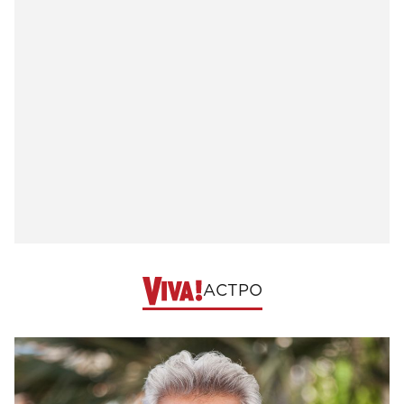
АСТРО