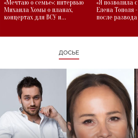
«Мечтаю о семье»: интервью
«Я позволила 
Михаила Хомы о планах,
Елена Тополя 
концертах для ВСУ и
после развода
изменениях во время войны
ДОСЬЕ