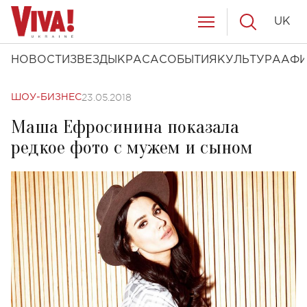
UK
НОВОСТИ
ЗВЕЗДЫ
КРАСА
СОБЫТИЯ
КУЛЬТУРА
АФ
23.05.2018
ШОУ-БИЗНЕС
Маша Ефросинина показала
редкое фото с мужем и сыном