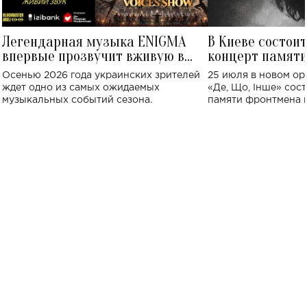
Легендарная музыка ENIGMA
В Киеве состои
впервые прозвучит вживую в
концерт памят
Украине: где состоится концерт
Клименко: более
Осенью 2026 года украинских зрителей
25 июля в новом op
исполнят песн
ждет одно из самых ожидаемых
«Де, Що, Інше» сос
музыкальных событий сезона.
памяти фронтмена
Михаила Клименко. 
особенный музыкал
посвященный артист
стало символом ис
настоящей любви.