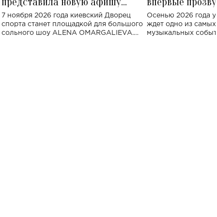
представила новую афишу
впервые прозву
большого концерта во Дворце
Украине: где со
7 ноября 2026 года киевский Дворец
Осенью 2026 года у
спорта
спорта станет площадкой для большого
ждет одно из самы
сольного шоу ALENA OMARGALIEVA.
музыкальных событ
Концерт получил символичное название
«Не пьяная — влюбленная».