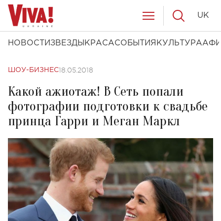
UK
НОВОСТИ
ЗВЕЗДЫ
КРАСА
СОБЫТИЯ
КУЛЬТУРА
АФ
18.05.2018
ШОУ-БИЗНЕС
Какой ажиотаж! В Сеть попали
фотографии подготовки к свадьбе
принца Гарри и Меган Маркл