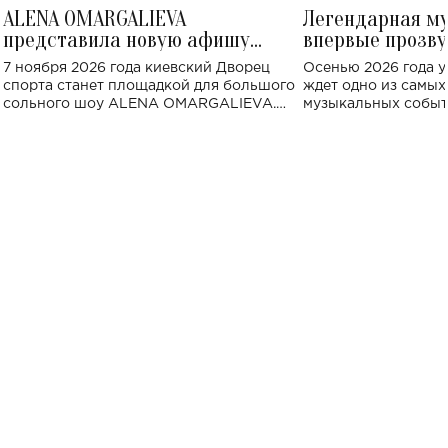
ALENA OMARGALIEVA
Легендарная м
представила новую афишу
впервые прозву
большого концерта во Дворце
Украине: где со
7 ноября 2026 года киевский Дворец
Осенью 2026 года у
спорта
спорта станет площадкой для большого
ждет одно из самы
сольного шоу ALENA OMARGALIEVA.
музыкальных событ
Концерт получил символичное название
«Не пьяная — влюбленная».