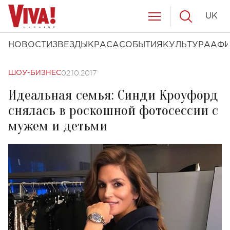
UK
НОВОСТИ
ЗВЕЗДЫ
КРАСА
СОБЫТИЯ
КУЛЬТУРА
АФ
02.10.2017
ШОУ-БИЗНЕС
Идеальная семья: Синди Кроуфорд
снялась в роскошной фотосессии с
мужем и детьми