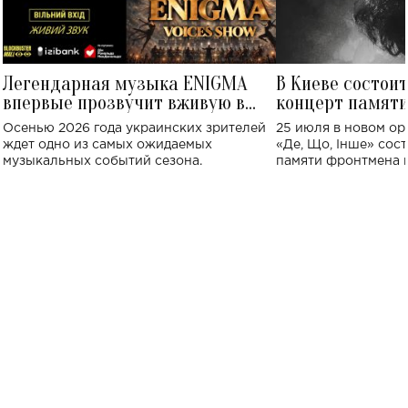
Легендарная музыка ENIGMA
В Киеве состои
впервые прозвучит вживую в
концерт памят
Украине: где состоится концерт
Клименко: более
Осенью 2026 года украинских зрителей
25 июля в новом op
исполнят песн
ждет одно из самых ожидаемых
«Де, Що, Інше» сос
музыкальных событий сезона.
памяти фронтмена
Михаила Клименко. 
особенный музыкал
посвященный артист
стало символом ис
настоящей любви.