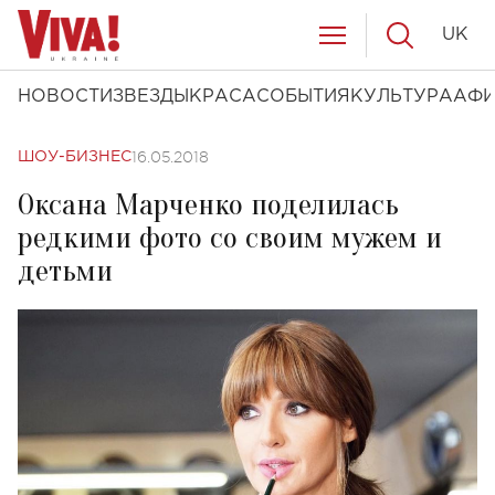
UK
НОВОСТИ
ЗВЕЗДЫ
КРАСА
СОБЫТИЯ
КУЛЬТУРА
АФ
16.05.2018
ШОУ-БИЗНЕС
Оксана Марченко поделилась
редкими фото со своим мужем и
детьми