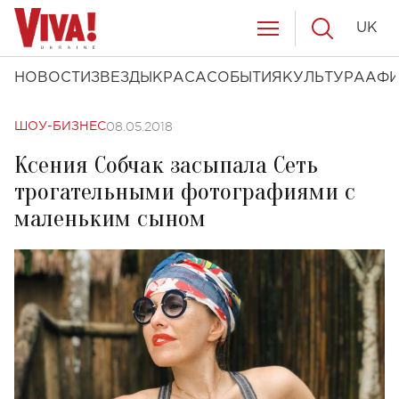
UK
НОВОСТИ
ЗВЕЗДЫ
КРАСА
СОБЫТИЯ
КУЛЬТУРА
АФ
08.05.2018
ШОУ-БИЗНЕС
Ксения Собчак засыпала Сеть
трогательными фотографиями с
маленьким сыном