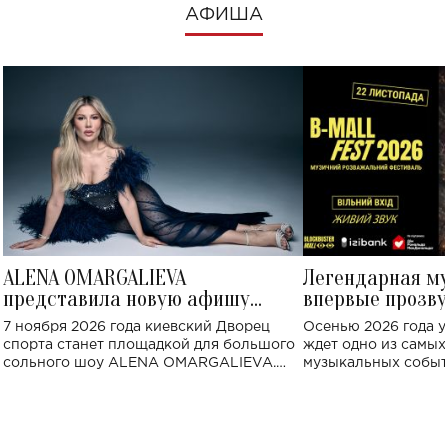
АФИША
ALENA OMARGALIEVA
Легендарная м
представила новую афишу
впервые прозву
большого концерта во Дворце
Украине: где со
7 ноября 2026 года киевский Дворец
Осенью 2026 года у
спорта
спорта станет площадкой для большого
ждет одно из самы
сольного шоу ALENA OMARGALIEVA.
музыкальных событ
Концерт получил символичное название
«Не пьяная — влюбленная».