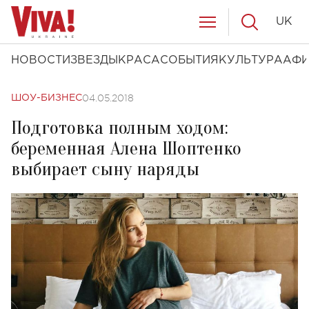
UK
НОВОСТИ
ЗВЕЗДЫ
КРАСА
СОБЫТИЯ
КУЛЬТУРА
АФ
04.05.2018
ШОУ-БИЗНЕС
Подготовка полным ходом:
беременная Алена Шоптенко
выбирает сыну наряды