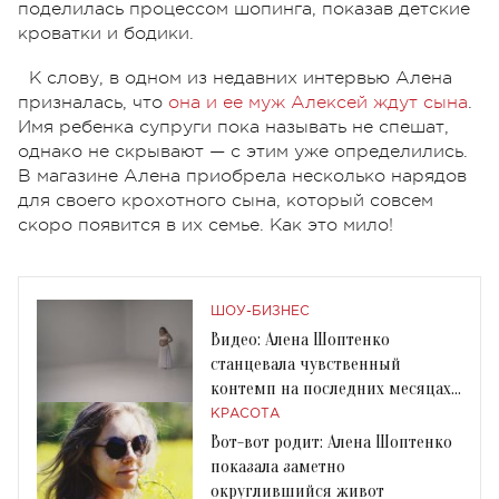
поделилась процессом шопинга, показав детские
кроватки и бодики.
К слову, в одном из недавних интервью Алена
призналась, что
она и ее муж Алексей ждут сына
.
Имя ребенка супруги пока называть не спешат,
однако не скрывают — с этим уже определились.
В магазине Алена приобрела несколько нарядов
для своего крохотного сына, который совсем
скоро появится в их семье. Как это мило!
ШОУ-БИЗНЕС
Видео: Алена Шоптенко
станцевала чувственный
контемп на последних месяцах
беременности
КРАСОТА
Вот-вот родит: Алена Шоптенко
показала заметно
округлившийся живот