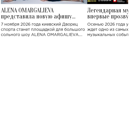
ALENA OMARGALIEVA
Легендарная м
представила новую афишу
впервые прозву
большого концерта во Дворце
Украине: где со
7 ноября 2026 года киевский Дворец
Осенью 2026 года у
спорта
спорта станет площадкой для большого
ждет одно из самы
сольного шоу ALENA OMARGALIEVA.
музыкальных событ
Концерт получил символичное название
«Не пьяная — влюбленная».