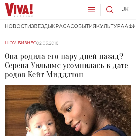
UK
НОВОСТИ
ЗВЕЗДЫ
КРАСА
СОБЫТИЯ
КУЛЬТУРА
АФ
02.05.2018
ШОУ-БИЗНЕС
Она родила его пару дней назад?
Серена Уильямс усомнилась в дате
родов Кейт Миддлтон