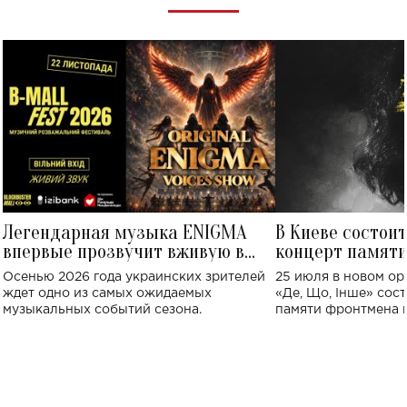
Легендарная музыка ENIGMA
В Киеве состои
впервые прозвучит вживую в
концерт памят
Украине: где состоится концерт
Клименко: более
Осенью 2026 года украинских зрителей
25 июля в новом op
исполнят песн
ждет одно из самых ожидаемых
«Де, Що, Інше» сос
музыкальных событий сезона.
памяти фронтмена
Михаила Клименко. 
особенный музыкал
посвященный артист
стало символом ис
настоящей любви.