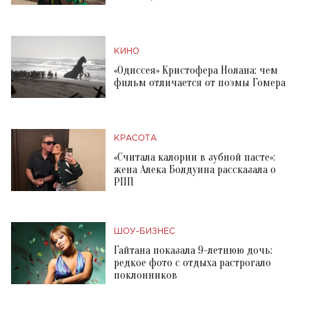
КИНО
«Одиссея» Кристофера Нолана: чем
фильм отличается от поэмы Гомера
КРАСОТА
«Считала калории в зубной пасте»:
жена Алека Болдуина рассказала о
РПП
ШОУ-БИЗНЕС
Гайтана показала 9-летнюю дочь:
редкое фото с отдыха растрогало
поклонников