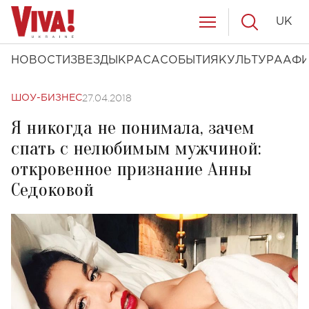
UK
НОВОСТИ
ЗВЕЗДЫ
КРАСА
СОБЫТИЯ
КУЛЬТУРА
АФ
27.04.2018
ШОУ-БИЗНЕС
Я никогда не понимала, зачем
спать с нелюбимым мужчиной:
откровенное признание Анны
Седоковой