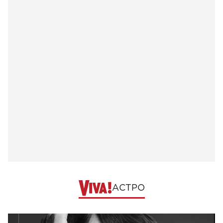
АСТРО