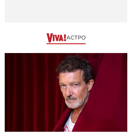
АСТРО