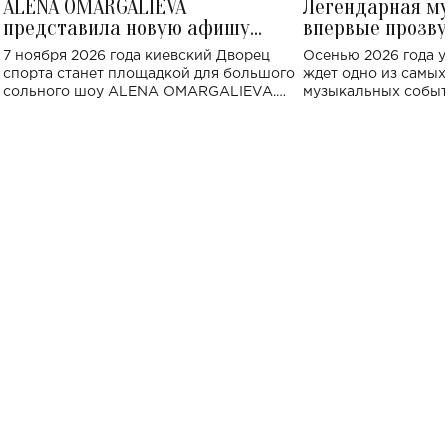
ALENA OMARGALIEVA
Легендарная м
представила новую афишу
впервые прозву
большого концерта во Дворце
Украине: где со
7 ноября 2026 года киевский Дворец
Осенью 2026 года у
спорта
спорта станет площадкой для большого
ждет одно из самы
сольного шоу ALENA OMARGALIEVA.
музыкальных событ
Концерт получил символичное название
«Не пьяная — влюбленная».