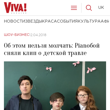
UK
НОВОСТИ
ЗВЕЗДЫ
КРАСА
СОБЫТИЯ
КУЛЬТУРА
АФ
12.04.2018
ШОУ-БИЗНЕС
Об этом нельзя молчать: Pianoбой
сняли клип о детской травле