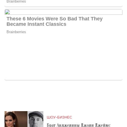
ШОУ-БИЗНЕС
Брат Анджелины Джоли Джеймс