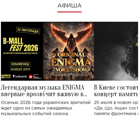
АФИША
Легендарная музыка ENIGMA
В Киеве состои
впервые прозвучит вживую в
концерт памят
Украине: где состоится концерт
Клименко: более
Осенью 2026 года украинских зрителей
25 июля в новом op
исполнят песн
ждет одно из самых ожидаемых
«Де, Що, Інше» сос
музыкальных событий сезона.
памяти фронтмена
Михаила Клименко. 
особенный музыкал
посвященный артист
стало символом ис