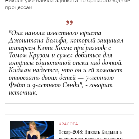
Николь уже наняла адвоката по бракорозводным
процессам.
"Она наняла известного юриста
Джонатана Вольфа, который защищал
интересы Кэти Холмс при разводе с
Томом Крузом и сумел добиться для
актрисы единоличной опеки над дочкой.
Кидман надеется, что он и ей поможет
отвоевать двоих детей — 7-летнюю
Фэйт и 9-летнюю Сэнди", - говорит
источник.
КРАСОТА
Оскар-2018: Николь Кидман в
роскошном платье с высоким