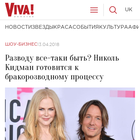
UK
НОВОСТИ
ЗВЕЗДЫ
КРАСА
СОБЫТИЯ
КУЛЬТУРА
АФ
13.04.2018
ШОУ-БИЗНЕС
Разводу все-таки быть? Николь
Кидман готовится к
бракорозводному процессу