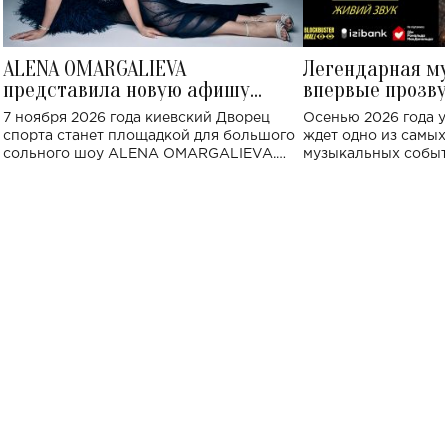
ALENA OMARGALIEVA
Легендарная м
представила новую афишу
впервые прозву
большого концерта во Дворце
Украине: где со
7 ноября 2026 года киевский Дворец
Осенью 2026 года у
спорта
спорта станет площадкой для большого
ждет одно из самы
сольного шоу ALENA OMARGALIEVA.
музыкальных событ
Концерт получил символичное название
«Не пьяная — влюбленная».