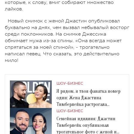
которые, к слову, вмиг собирают множество
лайков.
Новый снимок с женой Джастин опубликовал
буквально на днях, чем вызвал небывалый восторг
среди поклонников. На снимке Джессика
обнимает мужа из-за спины. «Она всегда может
спрятаться за моей спиной», - трогательно
написал певец. Что сказать, это действительно
мило!
ШОУ-БИЗНЕС
Я рядом, я твоя фанатка номер
один: Жена Джастина
Тимберлейка растрогала
нежным признанием в любви
ШОУ-БИЗНЕС
Семейная идиллия: Джастин
Тимберлейк опубликовал
трогательное фото с женой и