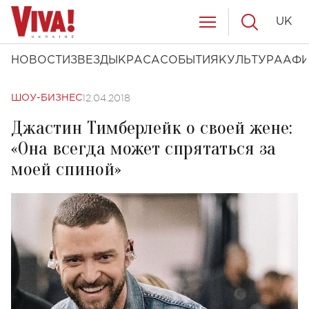
UK
НОВОСТИ
ЗВЕЗДЫ
КРАСА
СОБЫТИЯ
КУЛЬТУРА
АФ
12.04.2018
ШОУ-БИЗНЕС
Джастин Тимберлейк о своей жене:
«Она всегда может спрятаться за
моей спиной»