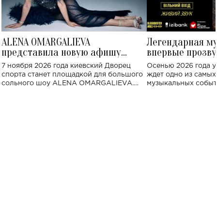
ALENA OMARGALIEVA
Легендарная м
представила новую афишу
впервые прозву
большого концерта во Дворце
Украине: где со
7 ноября 2026 года киевский Дворец
Осенью 2026 года у
спорта
спорта станет площадкой для большого
ждет одно из самы
сольного шоу ALENA OMARGALIEVA.
музыкальных событ
Концерт получил символичное название
«Не пьяная — влюбленная».