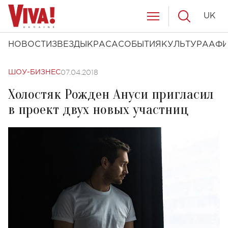
UK
НОВОСТИ
ЗВЕЗДЫ
КРАСА
СОБЫТИЯ
КУЛЬТУРА
АФ
07.04.2018
ШОУ-БИЗНЕС
Холостяк Рожден Ануси пригласил
в проект двух новых участниц