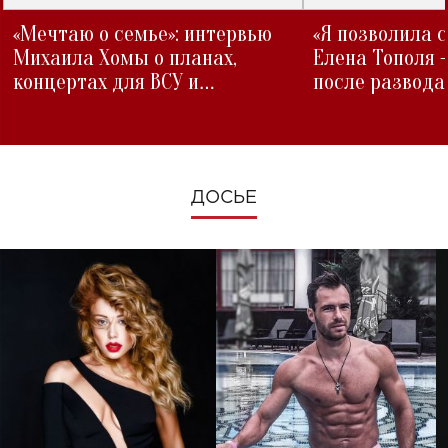
«Мечтаю о семье»: интервью
«Я позволила 
Михаила Хомы о планах,
Елена Тополя 
концертах для ВСУ и
после развода
изменениях во время войны
ДОСЬЕ