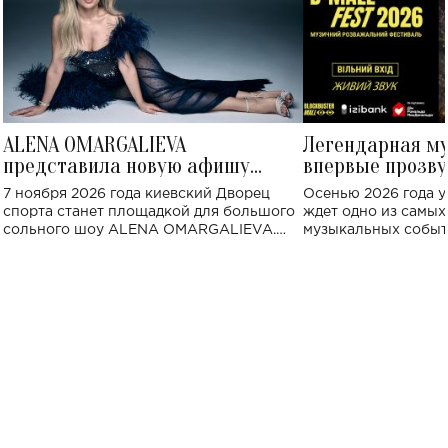
ALENA OMARGALIEVA
Легендарная м
представила новую афишу
впервые прозву
большого концерта во Дворце
Украине: где со
7 ноября 2026 года киевский Дворец
Осенью 2026 года у
спорта
спорта станет площадкой для большого
ждет одно из самы
сольного шоу ALENA OMARGALIEVA.
музыкальных событ
Концерт получил символичное название
«Не пьяная — влюбленная».