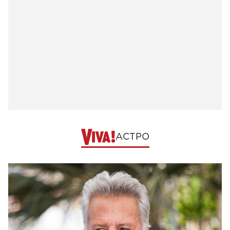
АСТРО