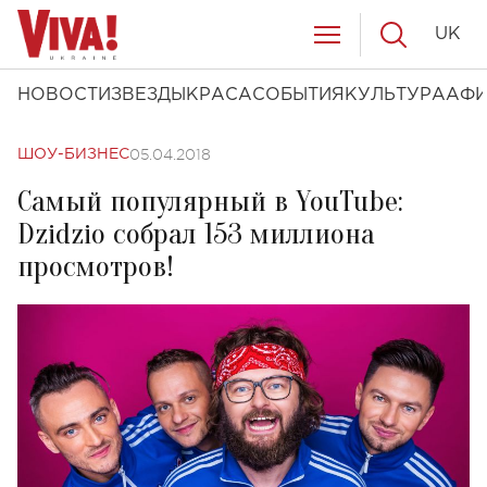
UK
НОВОСТИ
ЗВЕЗДЫ
КРАСА
СОБЫТИЯ
КУЛЬТУРА
АФ
05.04.2018
ШОУ-БИЗНЕС
Самый популярный в YouTube:
Dzidzio собрал 153 миллиона
просмотров!