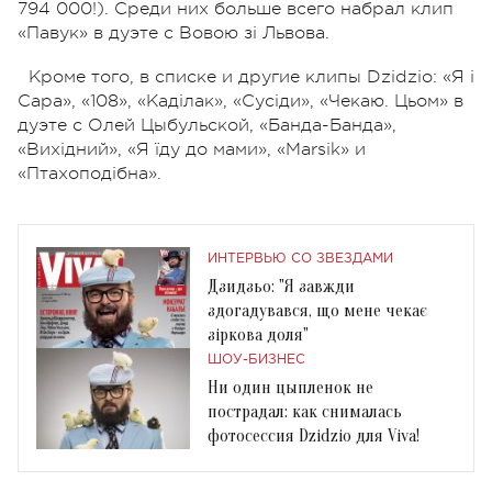
794 000!). Среди них больше всего набрал клип
«Павук» в дуэте с Вовою зі Львова.
Кроме того, в списке и другие клипы Dzidzio: «Я і
Сара», «108», «Каділак», «Сусіди», «Чекаю. Цьом» в
дуэте с Олей Цыбульской, «Банда-Банда»,
«Вихідний», «Я їду до мами», «Marsik» и
«Птахоподібна».
ИНТЕРВЬЮ СО ЗВЕЗДАМИ
Дзидзьо: "Я завжди
здогадувався, що мене чекає
зіркова доля"
ШОУ-БИЗНЕС
Ни один цыпленок не
пострадал: как снималась
фотосессия Dzidzio для Viva!