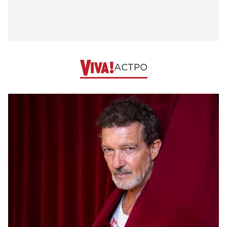
АСТРО