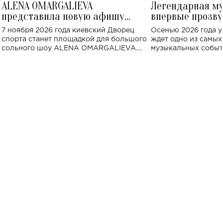
ALENA OMARGALIEVA
Легендарная м
представила новую афишу
впервые прозву
большого концерта во Дворце
Украине: где со
7 ноября 2026 года киевский Дворец
Осенью 2026 года у
спорта
спорта станет площадкой для большого
ждет одно из самы
сольного шоу ALENA OMARGALIEVA.
музыкальных событ
Концерт получил символичное название
«Не пьяная — влюбленная».