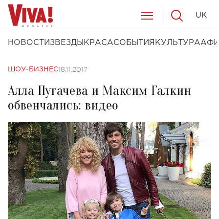
UK
НОВОСТИ
ЗВЕЗДЫ
КРАСА
СОБЫТИЯ
КУЛЬТУРА
АФ
18.11.2017
ШОУ-БИЗНЕС
Алла Пугачева и Максим Галкин
обвенчались: видео