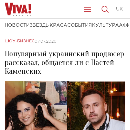
UK
НОВОСТИ
ЗВЕЗДЫ
КРАСА
СОБЫТИЯ
КУЛЬТУРА
АФ
07.07.2026
ШОУ-БИЗНЕС
Популярный украинский продюсер
рассказал, общается ли с Настей
Каменских