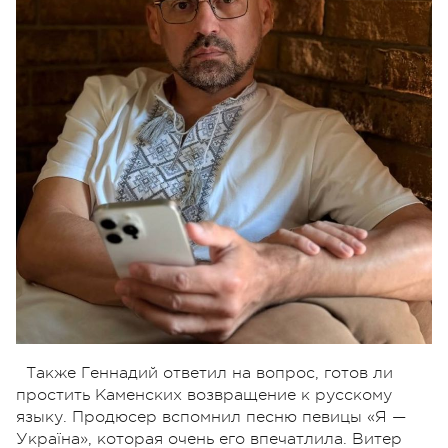
Также Геннадий ответил на вопрос, готов ли
простить Каменских возвращение к русскому
языку. Продюсер вспомнил песню певицы «Я —
Україна», которая очень его впечатлила. Витер