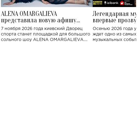
ALENA OMARGALIEVA
Легендарная м
представила новую афишу
впервые прозву
большого концерта во Дворце
Украине: где со
7 ноября 2026 года киевский Дворец
Осенью 2026 года у
спорта
спорта станет площадкой для большого
ждет одно из самы
сольного шоу ALENA OMARGALIEVA.
музыкальных событ
Концерт получил символичное название
«Не пьяная — влюбленная».