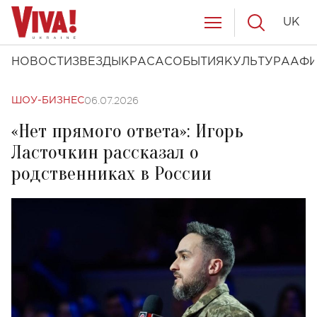
UK
НОВОСТИ
ЗВЕЗДЫ
КРАСА
СОБЫТИЯ
КУЛЬТУРА
АФ
06.07.2026
ШОУ-БИЗНЕС
«Нет прямого ответа»: Игорь
Ласточкин рассказал о
родственниках в России