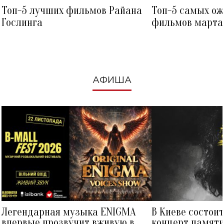
Топ-5 лучших фильмов Райана
Топ-5 самых о
Гослинга
фильмов марта 
посмотреть в к
АФИША
Легендарная музыка ENIGMA
В Киеве состои
впервые прозвучит вживую в
концерт памят