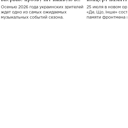
Украине: где состоится концерт
Клименко: более
Осенью 2026 года украинских зрителей
25 июля в новом op
исполнят песн
ждет одно из самых ожидаемых
«Де, Що, Інше» сос
музыкальных событий сезона.
памяти фронтмена
Михаила Клименко. 
особенный музыкал
посвященный артист
стало символом ис
настоящей любви.