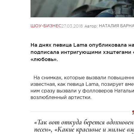
27.03.2018
Автор:
ШОУ-БИЗНЕС
НАТАЛИЯ БАРН
На днях певица Lama опубликовала на
подписала интригующими хэштегами «
«любовь».
На снимках, которые вызвали повышенны
известная, как певица Lama, позирует в
ним сразу вызвали у фолловеров Натальи
возлюбленный артистки.
«Так вот откуда берется вдохновен
песен»,
«Какие красивые и милые вм