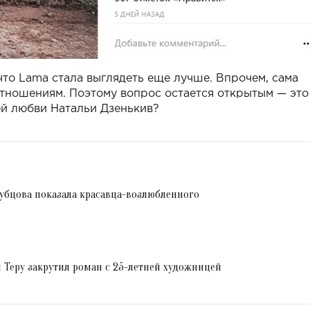
что Lama стала выглядеть еще лучше. Впрочем, с
ама
отношениям. Поэтому вопрос остается открытым — это
ей любви Натальи Дзенькив?
убцова показала красавца-возлюбленного
 Теру закрутил роман с 25-летней художницей