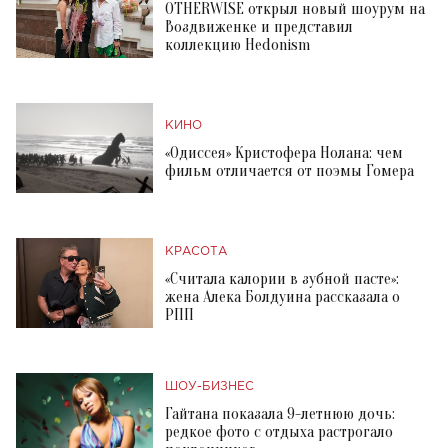
OTHERWISE открыл новый шоурум на
Воздвиженке и представил
коллекцию Hedonism
КИНО
«Одиссея» Кристофера Нолана: чем
фильм отличается от поэмы Гомера
КРАСОТА
«Считала калории в зубной пасте»:
жена Алека Болдуина рассказала о
РПП
ШОУ-БИЗНЕС
Гайтана показала 9-летнюю дочь:
редкое фото с отдыха растрогало