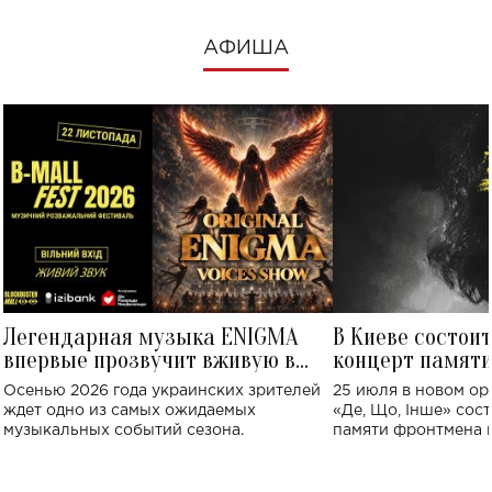
АФИША
Легендарная музыка ENIGMA
В Киеве состои
впервые прозвучит вживую в
концерт памят
Украине: где состоится концерт
Клименко: более
Осенью 2026 года украинских зрителей
25 июля в новом op
исполнят песн
ждет одно из самых ожидаемых
«Де, Що, Інше» сос
музыкальных событий сезона.
памяти фронтмена
Михаила Клименко. 
особенный музыкал
посвященный артист