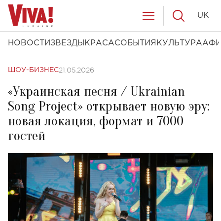
UK
НОВОСТИ
ЗВЕЗДЫ
КРАСА
СОБЫТИЯ
КУЛЬТУРА
АФ
21.05.2026
ШОУ-БИЗНЕС
«Украинская песня / Ukrainian
Song Project» открывает новую эру:
новая локация, формат и 7000
гостей