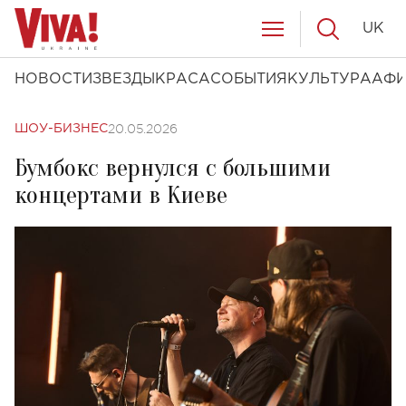
UK
НОВОСТИ
ЗВЕЗДЫ
КРАСА
СОБЫТИЯ
КУЛЬТУРА
АФ
20.05.2026
ШОУ-БИЗНЕС
Бумбокс вернулся с большими
концертами в Киеве