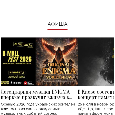
посмотреть в к
АФИША
Легендарная музыка ENIGMA
В Киеве состои
впервые прозвучит вживую в
концерт памят
Украине: где состоится концерт
Клименко: более
Осенью 2026 года украинских зрителей
25 июля в новом op
исполнят песн
ждет одно из самых ожидаемых
«Де, Що, Інше» сос
музыкальных событий сезона.
памяти фронтмена