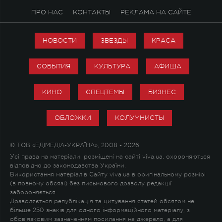
ПРО НАС
КОНТАКТЫ
РЕКЛАМА НА САЙТЕ
НОВОСТИ
ЗВЕЗДЫ
КРАСА
СОБЫТИЯ
КУЛЬТУРА
АФИША
КИНО
СПЕЦТЕМЫ
БИЗНЕС
ОБЛОЖКИ
КОЛУМНИСТЫ
© ТОВ «ЕДІМЕДІА-УКРАЇНА», 2008 - 2026
Усі права на матеріали, розміщені на сайті viva.ua, охороняються
відповідно до законодавства України.
Використання матеріалів Сайту viva.ua в оригінальному розмірі
(в повному обсязі) без письмового дозволу редакції
забороняється.
Дозволяється републікація та цитування статей обсягом не
більше 250 знаків для одного інформаційного матеріалу, з
обов'язковим зазначенням посилання на джерело, а для