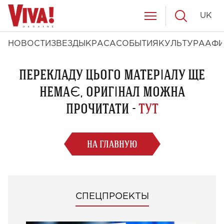
UK
НОВОСТИ
ЗВЕЗДЫ
КРАСА
СОБЫТИЯ
КУЛЬТУРА
АФ
ПЕРЕКЛАДУ ЦЬОГО МАТЕРІАЛУ ЩЕ
НЕМАЄ, ОРИГІНАЛ МОЖНА
ПРОЧИТАТИ -
ТУТ
НА ГЛАВНУЮ
СПЕЦПРОЕКТЫ