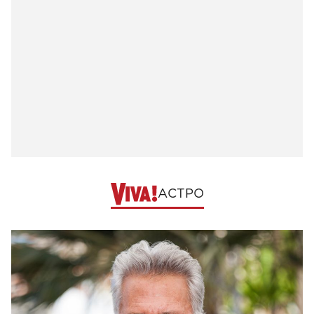
АСТРО