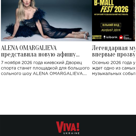
ALENA OMARGALIEVA
Легендарная м
представила новую афишу
впервые прозву
большого концерта во Дворце
Украине: где со
7 ноября 2026 года киевский Дворец
Осенью 2026 года у
спорта
спорта станет площадкой для большого
ждет одно из самы
сольного шоу ALENA OMARGALIEVA.
музыкальных событ
Концерт получил символичное название
«Не пьяная — влюбленная».