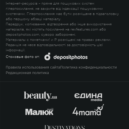
Інтернет-ресурсів – пряме для пошукових систем
гіперпосилання, не закрите від індексації пошуковими
системами. Гіперпосилання має бути розміщене в підзаголовку
або першому абзаці матеріалу.
Передрук, копіювання, відтворення або інше використання
матеріалів, які містять посилання на rexfeatures.com або
depositphotos.com, суворо заборонені.
Материалы с пометками
!
и
P
розміщені на правах реклами.
Редакція не несе відповідальності за достовірність цієї
інформації.
Стоковые фото от:
Правила использования сайта
Политика конфиденциальности
Редакционная политика