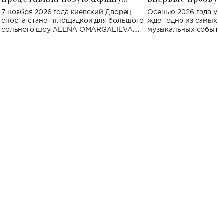
большого концерта во Дворце
Украине: где со
7 ноября 2026 года киевский Дворец
Осенью 2026 года у
спорта
спорта станет площадкой для большого
ждет одно из самы
сольного шоу ALENA OMARGALIEVA.
музыкальных событ
Концерт получил символичное название
«Не пьяная — влюбленная».