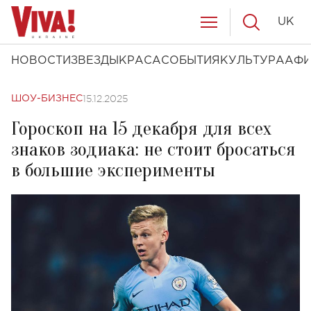
UK
НОВОСТИ
ЗВЕЗДЫ
КРАСА
СОБЫТИЯ
КУЛЬТУРА
АФ
15.12.2025
ШОУ-БИЗНЕС
Гороскоп на 15 декабря для всех
знаков зодиака: не стоит бросаться
в большие эксперименты