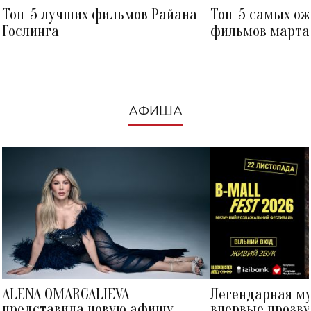
Топ-5 лучших фильмов Райана
Топ-5 самых о
Гослинга
фильмов марта 
посмотреть в к
АФИША
ALENA OMARGALIEVA
Легендарная м
представила новую афишу
впервые прозву