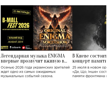
Легендарная музыка ENIGMA
В Киеве состои
впервые прозвучит вживую в
концерт памят
Украине: где состоится концерт
Клименко: более
Осенью 2026 года украинских зрителей
25 июля в новом op
исполнят песн
ждет одно из самых ожидаемых
«Де, Що, Інше» сос
музыкальных событий сезона.
памяти фронтмена
Михаила Клименко. 
особенный музыкал
посвященный артист
стало символом ис
настоящей любви.