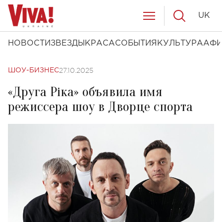
UK
НОВОСТИ
ЗВЕЗДЫ
КРАСА
СОБЫТИЯ
КУЛЬТУРА
АФ
27.10.2025
ШОУ-БИЗНЕС
«Друга Ріка» объявила имя
режиссера шоу в Дворце спорта