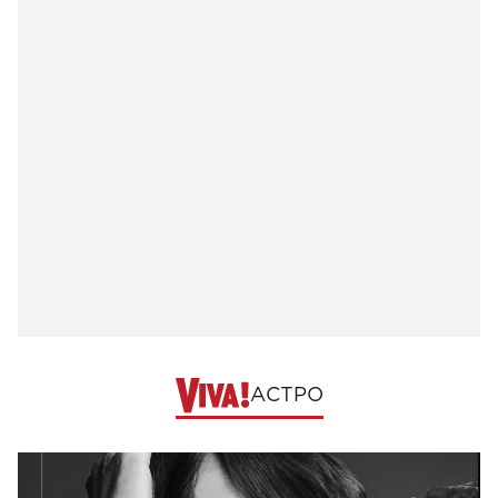
АСТРО