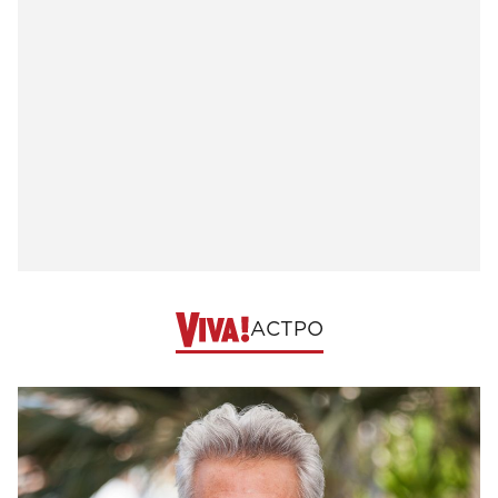
АСТРО