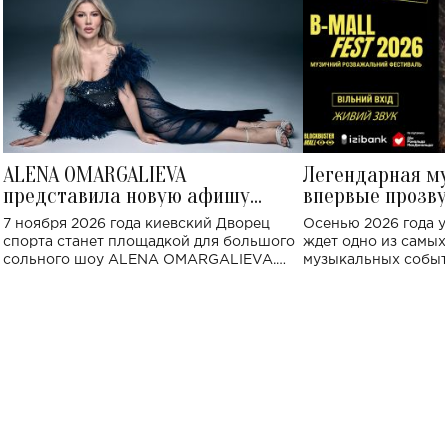
ALENA OMARGALIEVA
Легендарная м
представила новую афишу
впервые прозву
большого концерта во Дворце
Украине: где со
7 ноября 2026 года киевский Дворец
Осенью 2026 года у
спорта
спорта станет площадкой для большого
ждет одно из самы
сольного шоу ALENA OMARGALIEVA.
музыкальных событ
Концерт получил символичное название
«Не пьяная — влюбленная».