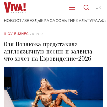
UK
НОВОСТИ
ЗВЕЗДЫ
КРАСА
СОБЫТИЯ
КУЛЬТУРА
АФ
17.10.2025
ШОУ-БИЗНЕС
Оля Полякова представила
англоязычную песню и заявила,
что хочет на Евровидение-2026