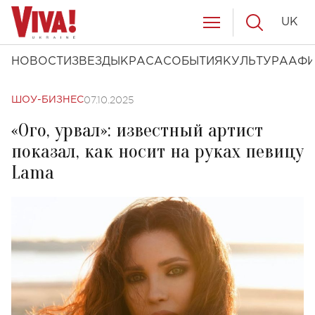
UK
НОВОСТИ
ЗВЕЗДЫ
КРАСА
СОБЫТИЯ
КУЛЬТУРА
АФ
07.10.2025
ШОУ-БИЗНЕС
«Ого, урвал»: известный артист
показал, как носит на руках певицу
Lama