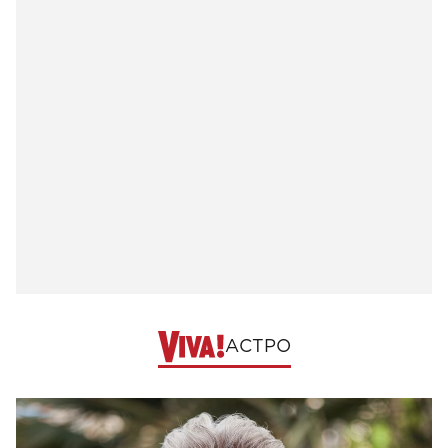
АСТРО