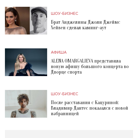
ШОУ-БИЗНЕС
Брат Анджелины Джоли Джеймс
Хейвен сделал каминг-аут
АФИША
ALENA OMARGALIEVA представила
новую афишу большого концерта во
Дворце спорта
ШОУ-БИЗНЕС
После расставания с Кацуриной:
Владимир Дантес показался с новой
избранницей