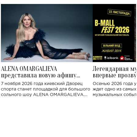
ALENA OMARGALIEVA
Легендарная м
представила новую афишу
впервые прозву
большого концерта во Дворце
Украине: где со
7 ноября 2026 года киевский Дворец
Осенью 2026 года у
спорта
спорта станет площадкой для большого
ждет одно из самы
сольного шоу ALENA OMARGALIEVA.
музыкальных событ
Концерт получил символичное название
«Не пьяная — влюбленная».