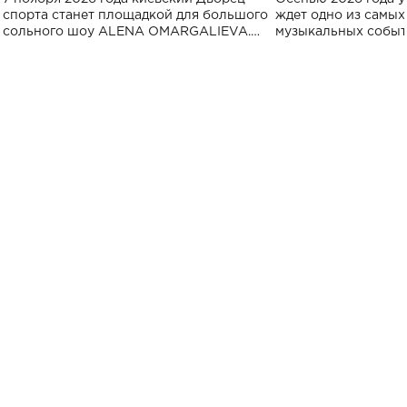
спорта
спорта станет площадкой для большого
ждет одно из самы
сольного шоу ALENA OMARGALIEVA.
музыкальных событ
Концерт получил символичное название
«Не пьяная — влюбленная».