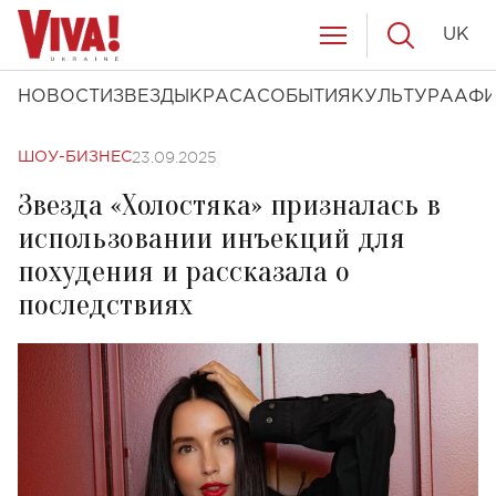
UK
НОВОСТИ
ЗВЕЗДЫ
КРАСА
СОБЫТИЯ
КУЛЬТУРА
АФ
23.09.2025
ШОУ-БИЗНЕС
Звезда «Холостяка» призналась в
использовании инъекций для
похудения и рассказала о
последствиях