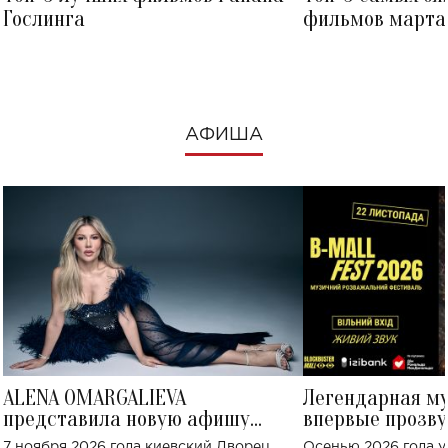
Гослинга
фильмов марта 
посмотреть в к
АФИША
ALENA OMARGALIEVA
Легендарная м
представила новую афишу
впервые прозву
большого концерта во Дворце
Украине: где со
7 ноября 2026 года киевский Дворец
Осенью 2026 года у