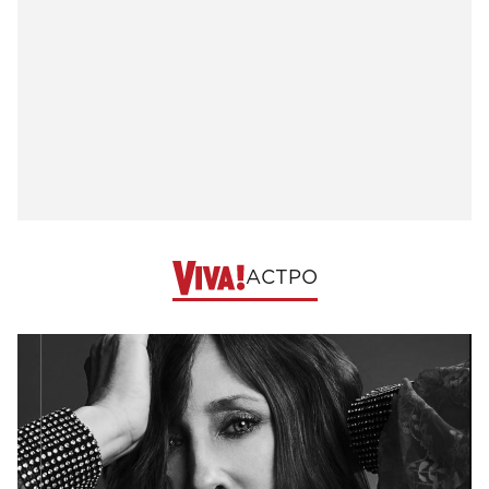
АСТРО