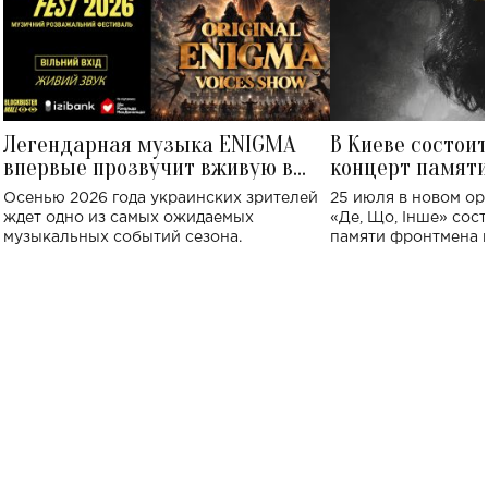
Легендарная музыка ENIGMA
В Киеве состои
впервые прозвучит вживую в
концерт памят
Украине: где состоится концерт
Клименко: более
Осенью 2026 года украинских зрителей
25 июля в новом op
исполнят песн
ждет одно из самых ожидаемых
«Де, Що, Інше» сос
музыкальных событий сезона.
памяти фронтмена
Михаила Клименко. 
особенный музыкал
посвященный артист
стало символом ис
настоящей любви.