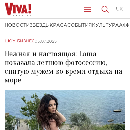
UK
НОВОСТИ
ЗВЕЗДЫ
КРАСА
СОБЫТИЯ
КУЛЬТУРА
АФ
03.07.2025
ШОУ-БИЗНЕС
Нежная и настоящая: Lama
показала летнюю фотосессию,
снятую мужем во время отдыха на
море