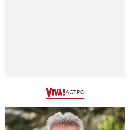
АСТРО