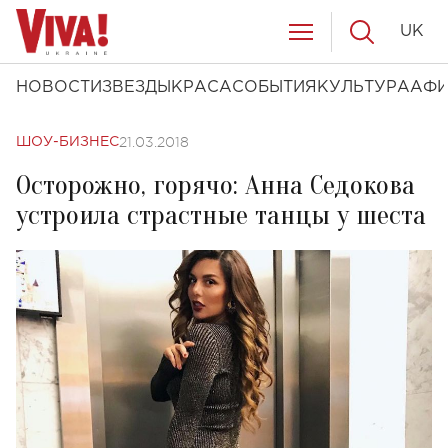
UK
НОВОСТИ
ЗВЕЗДЫ
КРАСА
СОБЫТИЯ
КУЛЬТУРА
АФ
21.03.2018
ШОУ-БИЗНЕС
Осторожно, горячо: Анна Седокова
устроила страстные танцы у шеста