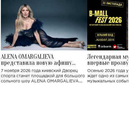
ALENA OMARGALIEVA
Легендарная м
представила новую афишу
впервые прозву
большого концерта во Дворце
Украине: где со
7 ноября 2026 года киевский Дворец
Осенью 2026 года у
спорта
спорта станет площадкой для большого
ждет одно из самы
сольного шоу ALENA OMARGALIEVA.
музыкальных событ
Концерт получил символичное название
«Не пьяная — влюбленная».