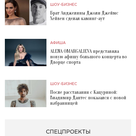
ШОУ-БИЗНЕС
Брат Анджелины Джоли Джеймс
Хейвен сделал каминг-аут
АФИША
ALENA OMARGALIEVA представила
новую афишу большого концерта во
Дворце спорта
ШОУ-БИЗНЕС
После расставания с Кацуриной:
Владимир Дантес показался с новой
избранницей
СПЕЦПРОЕКТЫ