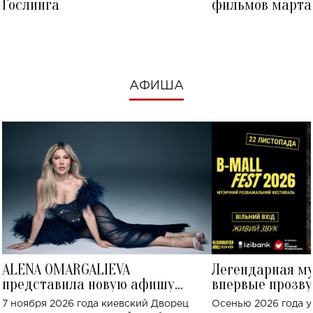
Гослинга
фильмов марта 
посмотреть в к
АФИША
ALENA OMARGALIEVA
Легендарная м
представила новую афишу
впервые прозву
большого концерта во Дворце
Украине: где со
7 ноября 2026 года киевский Дворец
Осенью 2026 года у