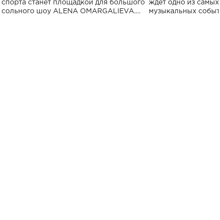
спорта
спорта станет площадкой для большого
ждет одно из самы
сольного шоу ALENA OMARGALIEVA.
музыкальных событ
Концерт получил символичное название
«Не пьяная — влюбленная».