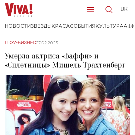
UK
НОВОСТИ
ЗВЕЗДЫ
КРАСА
СОБЫТИЯ
КУЛЬТУРА
АФ
27.02.2025
ШОУ-БИЗНЕС
Умерла актриса «Баффи» и
«Сплетницы» Мишель Трахтенберг