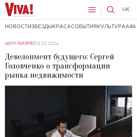
UK
НОВОСТИ
ЗВЕЗДЫ
КРАСА
СОБЫТИЯ
КУЛЬТУРА
АФ
15.03.2024
ШОУ-БИЗНЕС
Девелопмент будущего: Сергей
Головченко о трансформации
рынка недвижимости