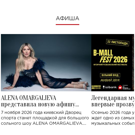
АФИША
ALENA OMARGALIEVA
Легендарная м
представила новую афишу
впервые прозву
большого концерта во Дворце
Украине: где со
7 ноября 2026 года киевский Дворец
Осенью 2026 года у
спорта
спорта станет площадкой для большого
ждет одно из самы
сольного шоу ALENA OMARGALIEVA.
музыкальных событ
Концерт получил символичное название
«Не пьяная — влюбленная».