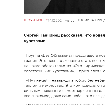
14.12.2024
Автор:
ШОУ-БИЗНЕС
ЛЮДМИЛА ГРИЦ
Сергей Танчинец рассказал, что нова
чувствами.
Группа «Без Обмежень» представила нов
границ. Это песня о желании стать всем,
на какие обстоятельства. «Это лирическа
собственными чувствами», – признался Се
«Ну і нехай я назавжди з тобою без неба
теплом и нежностью. Эта композиция о то
сильным, нежным и самоотверженным одн
все знакомое, даже само небо – это всегда