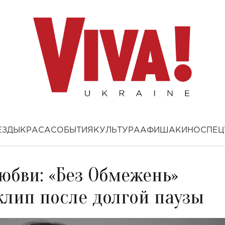
ЕЗДЫ
КРАСА
СОБЫТИЯ
КУЛЬТУРА
АФИША
КИНО
СПЕЦ
юбви: «Без Обмежень»
клип после долгой паузы