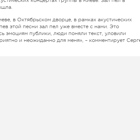
устических концертах группы в Киеве. Зал пел в
ышла.
еве, в Октябрьском дворце, в рамках акустических
пев этой песни зал пел уже вместе с нами. Это
сь эмоциям публики, люди поняли текст, уловили
приятно и неожиданно для меня», – комментирует Серг