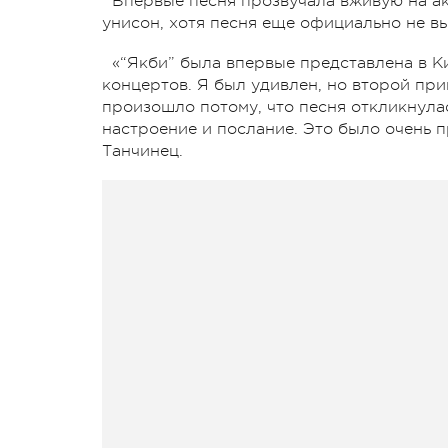
Впервые песня прозвучала вживую на ак
унисон, хотя песня еще официально не в
«“Якби” была впервые представлена в Ки
концертов. Я был удивлен, но второй при
произошло потому, что песня откликнула
настроение и послание. Это было очень 
Танчинец.