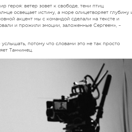
р героя: ветер зовет к свободе, тени птиц
лнце освещает истину, а море олицетворяет глубину 
новной акцент мы с командой сделали на тексте и
овали и прожили эмоции, заложенные Сергеем», –
о услышать, потому что словами это не так просто
ляет Танчинец.