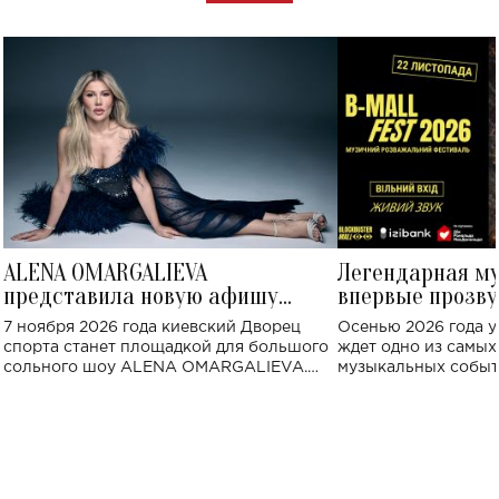
ALENA OMARGALIEVA
Легендарная м
представила новую афишу
впервые прозву
большого концерта во Дворце
Украине: где со
7 ноября 2026 года киевский Дворец
Осенью 2026 года у
спорта
спорта станет площадкой для большого
ждет одно из самы
сольного шоу ALENA OMARGALIEVA.
музыкальных событ
Концерт получил символичное название
«Не пьяная — влюбленная».