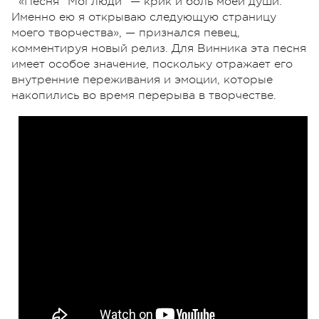
«Песня "Мої люди" — крик и боль моей души.
Именно ею я открываю следующую страницу
моего творчества», — признался певец,
комментируя новый релиз. Для Винника эта песня
имеет особое значение, поскольку отражает его
внутренние переживания и эмоции, которые
накопились во время перерыва в творчестве.