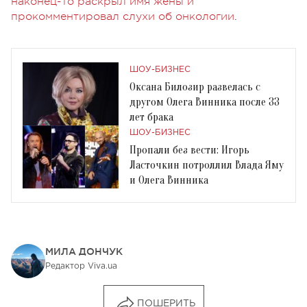
наконец-то раскрыл имя жены и
прокомментировал слухи об онкологии
.
ШОУ-БИЗНЕС
Оксана Билозир развелась с
другом Олега Винника после 33
лет брака
ШОУ-БИЗНЕС
Пропали без вести: Игорь
Ласточкин потроллил Влада Яму
и Олега Винника
МИЛА ДОНЧУК
Редактор Viva.ua
ПОШЕРИТЬ