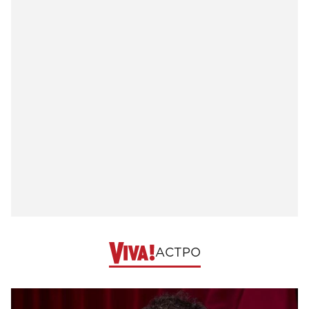
АСТРО