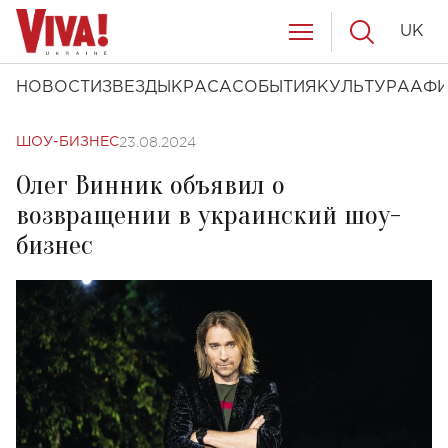
UK
НОВОСТИ
ЗВЕЗДЫ
КРАСА
СОБЫТИЯ
КУЛЬТУРА
АФ
23.08.2024
ШОУ-БИЗНЕС
Олег Винник объявил о
возвращении в украинский шоу-
бизнес