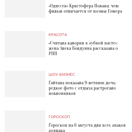
«Одиссея» Кристофера Нолана: чем
фильм отличается от поэмы Гомера
КРАСОТА
«Считала калории в зубной пасте»:
жена Алека Болдуина рассказала о
РПП
ШОУ-БИЗНЕС
Гайтана показала 9-летнюю дочь:
редкое фото с отдыха растрогало
поклонников
ГОРОСКОП
Гороскоп на 6 августа для всех знаков
зодиака