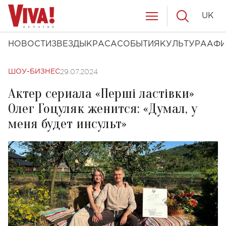
UK
НОВОСТИ
ЗВЕЗДЫ
КРАСА
СОБЫТИЯ
КУЛЬТУРА
АФ
29.07.2024
ШОУ-БИЗНЕС
Актер сериала «Перші ластівки»
Олег Гоцуляк женится: «Думал, у
меня будет инсульт»