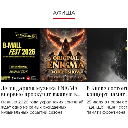
АФИША
Легендарная музыка ENIGMA
В Киеве состои
впервые прозвучит вживую в
концерт памят
Украине: где состоится концерт
Клименко: более
Осенью 2026 года украинских зрителей
25 июля в новом op
исполнят песн
ждет одно из самых ожидаемых
«Де, Що, Інше» сос
музыкальных событий сезона.
памяти фронтмена
Михаила Клименко. 
особенный музыкал
посвященный артист