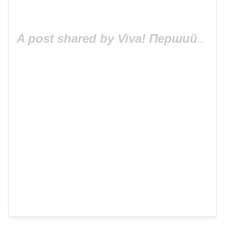
A post shared by Viva! Перший журнал про зірок (@viva_ukraine_magazine)