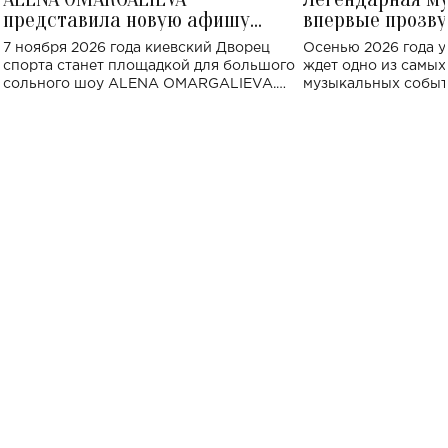
представила новую афишу
впервые прозву
большого концерта во Дворце
Украине: где со
7 ноября 2026 года киевский Дворец
Осенью 2026 года у
спорта
спорта станет площадкой для большого
ждет одно из самы
сольного шоу ALENA OMARGALIEVA.
музыкальных событ
Концерт получил символичное название
«Не пьяная — влюбленная».