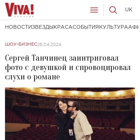
UK
НОВОСТИ
ЗВЕЗДЫ
КРАСА
СОБЫТИЯ
КУЛЬТУРА
АФ
26.04.2024
ШОУ-БИЗНЕС
Сергей Танчинец заинтриговал
фото с девушкой и спровоцировал
слухи о романе