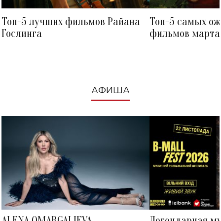
Топ-5 лучших фильмов Райана
Топ-5 самых о
Гослинга
фильмов марта 
посмотреть в к
АФИША
ALENA OMARGALIEVA
Легендарная м