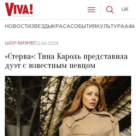
UK
НОВОСТИ
ЗВЕЗДЫ
КРАСА
СОБЫТИЯ
КУЛЬТУРА
АФ
12.04.2024
ШОУ-БИЗНЕС
«Стерва»: Тина Кароль представила
дуэт с известным певцом