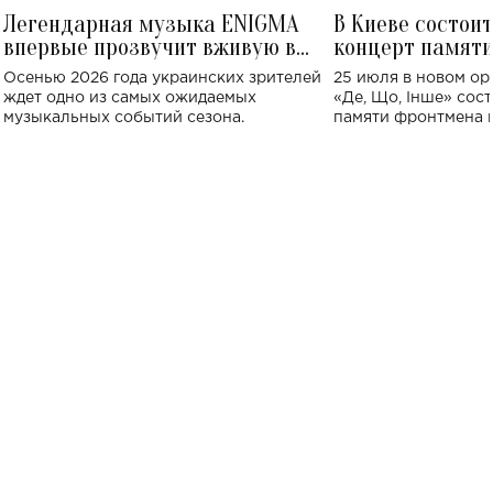
Легендарная музыка ENIGMA
В Киеве состои
впервые прозвучит вживую в
концерт памят
Украине: где состоится концерт
Клименко: более
Осенью 2026 года украинских зрителей
25 июля в новом op
исполнят песн
ждет одно из самых ожидаемых
«Де, Що, Інше» сос
музыкальных событий сезона.
памяти фронтмена
Михаила Клименко. 
особенный музыкал
посвященный артист
стало символом ис
настоящей любви.