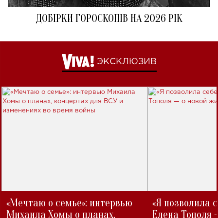
ДОБІРКИ ГОРОСКОПІВ НА 2026 РІК
ЭКСКЛЮЗИВ
«Мечтаю о семье»: интервью
«Я позволила 
Михаила Хомы о планах,
Елена Тополя 