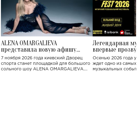
ALENA OMARGALIEVA
Легендарная м
представила новую афишу
впервые прозву
большого концерта во Дворце
Украине: где со
7 ноября 2026 года киевский Дворец
Осенью 2026 года у
спорта
спорта станет площадкой для большого
ждет одно из самы
сольного шоу ALENA OMARGALIEVA.
музыкальных событ
Концерт получил символичное название
«Не пьяная — влюбленная».