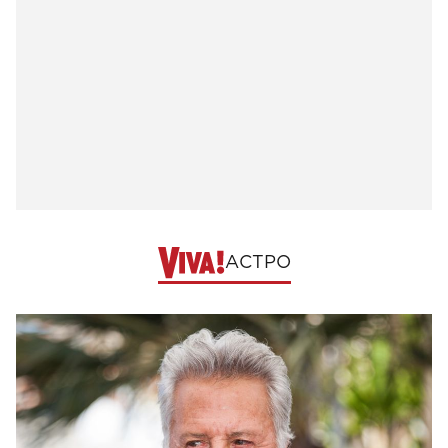
АСТРО