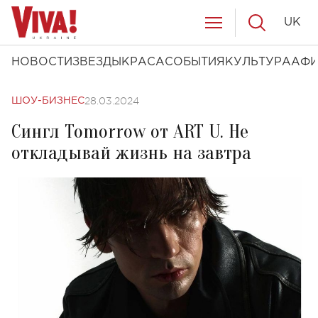
UK
НОВОСТИ
ЗВЕЗДЫ
КРАСА
СОБЫТИЯ
КУЛЬТУРА
АФ
28.03.2024
ШОУ-БИЗНЕС
Сингл Tomorrow от ART U. Не
откладывай жизнь на завтра