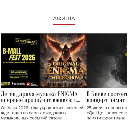
АФИША
Легендарная музыка ENIGMA
В Киеве состои
впервые прозвучит вживую в
концерт памят
Украине: где состоится концерт
Клименко: более
Осенью 2026 года украинских зрителей
25 июля в новом op
исполнят песн
ждет одно из самых ожидаемых
«Де, Що, Інше» сос
музыкальных событий сезона.
памяти фронтмена
Михаила Клименко. 