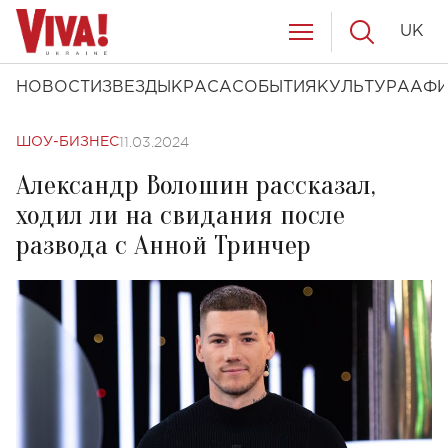
UK
НОВОСТИ
ЗВЕЗДЫ
КРАСА
СОБЫТИЯ
КУЛЬТУРА
АФ
11.03.2024
ШОУ-БИЗНЕС
Александр Волошин рассказал,
ходил ли на свидания после
развода с Анной Тринчер