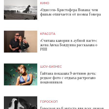
КИНО
«Одиссея» Кристофера Нолана: чем
фильм отличается от поэмы Гомера
КРАСОТА
«Считала калории в зубной пасте»:
жена Алека Болдуина рассказала о
РПП
ШОУ-БИЗНЕС
Гайтана показала 9-летнюю дочь:
редкое фото с отдыха растрогало
поклонников
ГОРОСКОП
Гороскоп на 6 августа для всех знаков