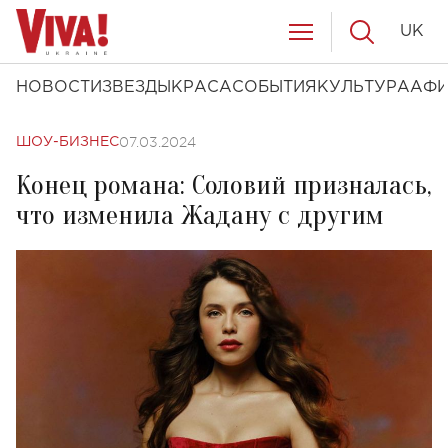
UK
НОВОСТИ
ЗВЕЗДЫ
КРАСА
СОБЫТИЯ
КУЛЬТУРА
АФ
07.03.2024
ШОУ-БИЗНЕС
Конец романа: Соловий призналась,
что изменила Жадану с другим