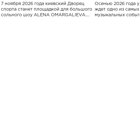
большого концерта во Дворце
Украине: где со
7 ноября 2026 года киевский Дворец
Осенью 2026 года у
спорта
спорта станет площадкой для большого
ждет одно из самы
сольного шоу ALENA OMARGALIEVA.
музыкальных событ
Концерт получил символичное название
«Не пьяная — влюбленная».