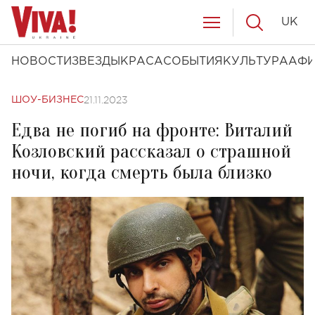
UK
НОВОСТИ
ЗВЕЗДЫ
КРАСА
СОБЫТИЯ
КУЛЬТУРА
АФ
21.11.2023
ШОУ-БИЗНЕС
Едва не погиб на фронте: Виталий
Козловский рассказал о страшной
ночи, когда смерть была близко