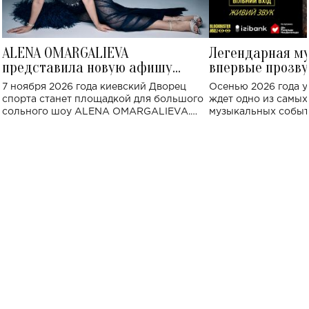
ALENA OMARGALIEVA
Легендарная м
представила новую афишу
впервые прозву
большого концерта во Дворце
Украине: где со
7 ноября 2026 года киевский Дворец
Осенью 2026 года у
спорта
спорта станет площадкой для большого
ждет одно из самы
сольного шоу ALENA OMARGALIEVA.
музыкальных событ
Концерт получил символичное название
«Не пьяная — влюбленная».