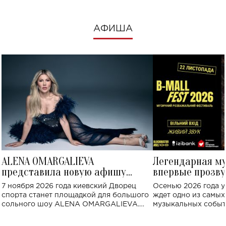
АФИША
ALENA OMARGALIEVA
Легендарная м
представила новую афишу
впервые прозву
большого концерта во Дворце
Украине: где со
7 ноября 2026 года киевский Дворец
Осенью 2026 года у
спорта
спорта станет площадкой для большого
ждет одно из самы
сольного шоу ALENA OMARGALIEVA.
музыкальных событ
Концерт получил символичное название
«Не пьяная — влюбленная».