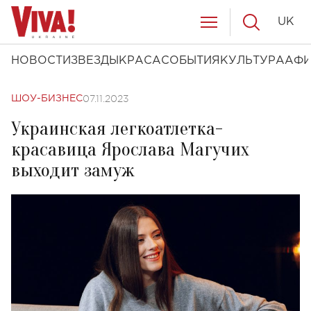
UK
НОВОСТИ
ЗВЕЗДЫ
КРАСА
СОБЫТИЯ
КУЛЬТУРА
АФ
07.11.2023
ШОУ-БИЗНЕС
Украинская легкоатлетка-
красавица Ярослава Магучих
выходит замуж