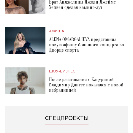
Брат Анджелины Джоли Джеймс
Хейвен сделал каминг-аут
АФИША
ALENA OMARGALIEVA представила
новую афишу большого концерта во
Дворце спорта
ШОУ-БИЗНЕС
После расставания с Кацуриной:
Владимир Дантес показался с новой
избранницей
СПЕЦПРОЕКТЫ