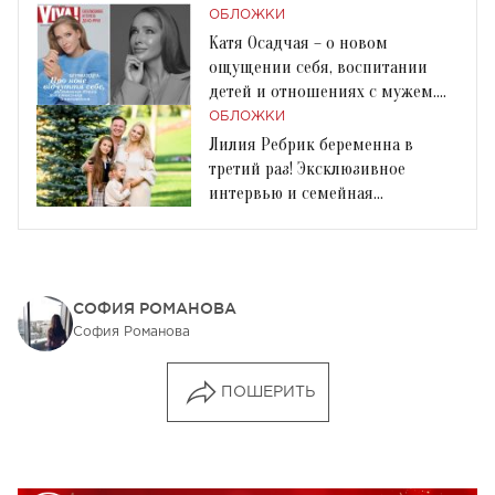
ОБЛОЖКИ
Катя Осадчая – о новом
ощущении себя, воспитании
детей и отношениях с мужем.
Эксклюзив к 40-летию
ОБЛОЖКИ
Лилия Ребрик беременна в
третий раз! Эксклюзивное
интервью и семейная
фотосессия Viva!
СОФИЯ РОМАНОВА
София Романова
ПОШЕРИТЬ