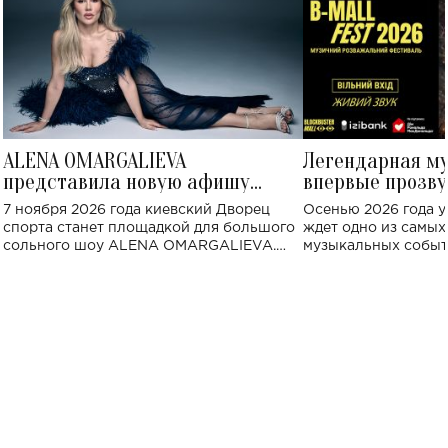
ALENA OMARGALIEVA
Легендарная м
представила новую афишу
впервые прозву
большого концерта во Дворце
Украине: где со
7 ноября 2026 года киевский Дворец
Осенью 2026 года у
спорта
спорта станет площадкой для большого
ждет одно из самы
сольного шоу ALENA OMARGALIEVA.
музыкальных событ
Концерт получил символичное название
«Не пьяная — влюбленная».