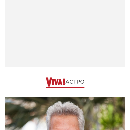
АСТРО