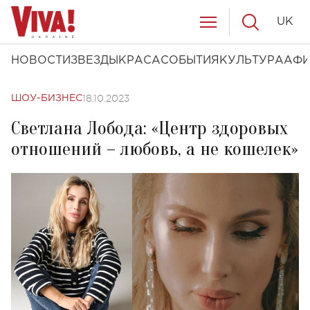
UK
НОВОСТИ
ЗВЕЗДЫ
КРАСА
СОБЫТИЯ
КУЛЬТУРА
АФ
18.10.2023
ШОУ-БИЗНЕС
Светлана Лобода: «Центр здоровых
отношений – любовь, а не кошелек»