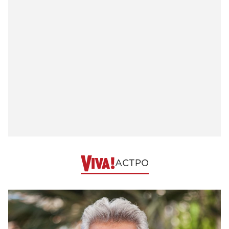
АСТРО