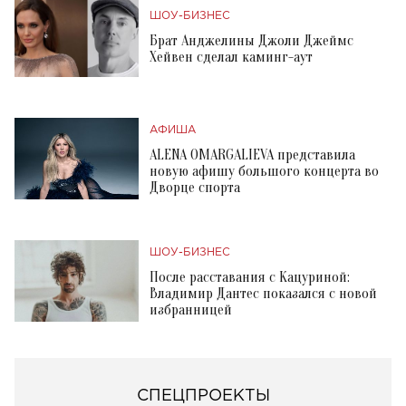
ШОУ-БИЗНЕС
Брат Анджелины Джоли Джеймс
Хейвен сделал каминг-аут
АФИША
ALENA OMARGALIEVA представила
новую афишу большого концерта во
Дворце спорта
ШОУ-БИЗНЕС
После расставания с Кацуриной:
Владимир Дантес показался с новой
избранницей
СПЕЦПРОЕКТЫ