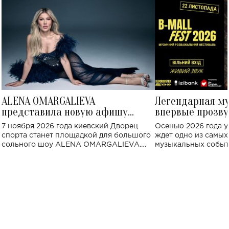
ALENA OMARGALIEVA
Легендарная м
представила новую афишу
впервые прозву
большого концерта во Дворце
Украине: где со
7 ноября 2026 года киевский Дворец
Осенью 2026 года у
спорта
спорта станет площадкой для большого
ждет одно из самы
сольного шоу ALENA OMARGALIEVA.
музыкальных событ
Концерт получил символичное название
«Не пьяная — влюбленная».