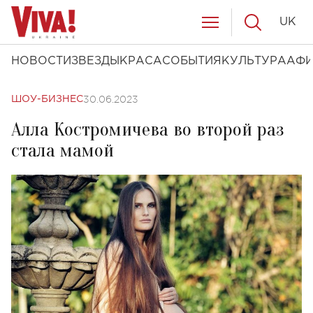
UK
НОВОСТИ
ЗВЕЗДЫ
КРАСА
СОБЫТИЯ
КУЛЬТУРА
АФ
30.06.2023
ШОУ-БИЗНЕС
Алла Костромичева во второй раз
стала мамой