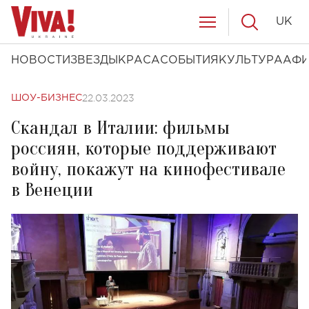
UK
НОВОСТИ
ЗВЕЗДЫ
КРАСА
СОБЫТИЯ
КУЛЬТУРА
АФ
22.03.2023
ШОУ-БИЗНЕС
Скандал в Италии: фильмы
россиян, которые поддерживают
войну, покажут на кинофестивале
в Венеции