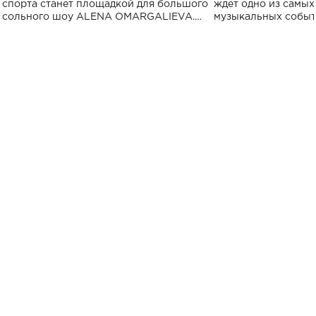
спорта
спорта станет площадкой для большого
ждет одно из самы
сольного шоу ALENA OMARGALIEVA.
музыкальных событ
Концерт получил символичное название
«Не пьяная — влюбленная».