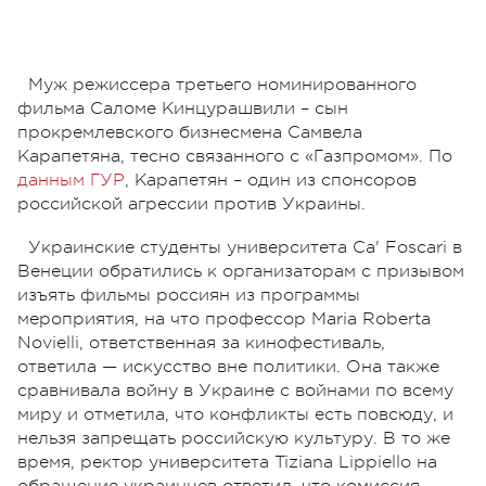
Муж режиссера третьего номинированного
фильма Саломе Кинцурашвили – сын
прокремлевского бизнесмена Самвела
Карапетяна, тесно связанного с «Газпромом». По
данным ГУР
, Карапетян – один из спонсоров
российской агрессии против Украины.
Украинские студенты университета Ca' Foscari в
Венеции обратились к организаторам с призывом
изъять фильмы россиян из программы
мероприятия, на что профессор Maria Roberta
Novielli, ответственная за кинофестиваль,
ответила — искусство вне политики. Она также
сравнивала войну в Украине с войнами по всему
миру и отметила, что конфликты есть повсюду, и
нельзя запрещать российскую культуру. В то же
время, ректор университета Tiziana Lippiello на
обращение украинцев ответил, что комиссия