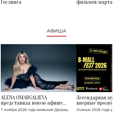
Гослинга
фильмов марта 
посмотреть в к
АФИША
ALENA OMARGALIEVA
Легендарная м
представила новую афишу
впервые прозву
большого концерта во Дворце
Украине: где со
7 ноября 2026 года киевский Дворец
Осенью 2026 года у