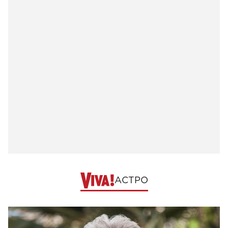
АСТРО