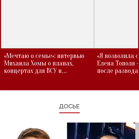
«Мечтаю о семье»: интервью
«Я позволила 
Михаила Хомы о планах,
Елена Тополя 
концертах для ВСУ и
после развода
изменениях во время войны
ДОСЬЕ