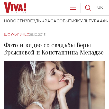
UK
НОВОСТИ
ЗВЕЗДЫ
КРАСА
СОБЫТИЯ
КУЛЬТУРА
АФ
26.10.2015
ШОУ-БИЗНЕС
Фото и видео со свадьбы Веры
Брежневой и Константина Меладзе