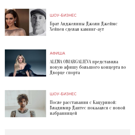
ШОУ-БИЗНЕС
Брат Анджелины Джоли Джеймс
Хейвен сделал каминг-аут
АФИША
ALENA OMARGALIEVA представила
новую афишу большого концерта во
Дворце спорта
ШОУ-БИЗНЕС
После расставания с Кацуриной:
Владимир Дантес показался с новой
избранницей