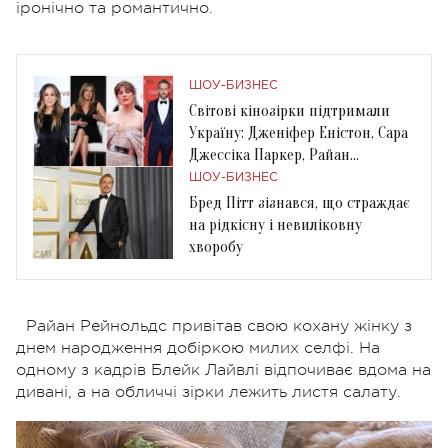
іронічно та романтично.
ШОУ-БИЗНЕС
Світові кінозірки підтримали
Україну: Дженіфер Еністон, Сара
Джессіка Паркер, Райан
Рейнольдс та ін.
ШОУ-БИЗНЕС
Бред Пітт зізнався, що страждає
на рідкісну і невиліковну
хворобу
Райан Рейнольдс привітав свою кохану жінку з
днем народження добіркою милих селфі. На
одному з кадрів Блейк Лайвлі відпочиває вдома на
дивані, а на обличчі зірки лежить листя салату.