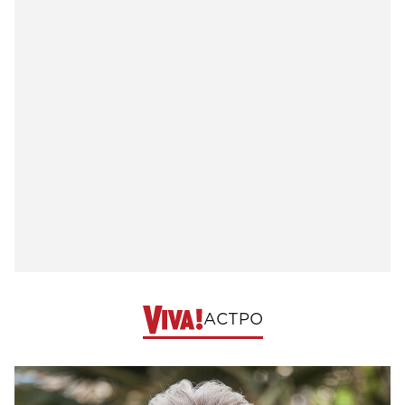
АСТРО