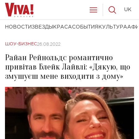
UK
НОВОСТИ
ЗВЕЗДЫ
КРАСА
СОБЫТИЯ
КУЛЬТУРА
АФ
26.08.2022
ШОУ-БИЗНЕС
Райан Рейнольдс романтично
привітав Блейк Лайвлі: «Дякую, що
змушуєш мене виходити з дому»