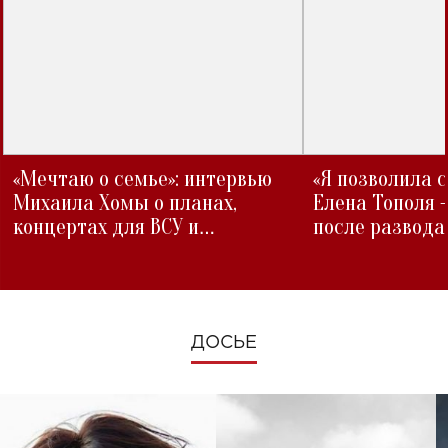
«Мечтаю о семье»: интервью
«Я позволила 
Михаила Хомы о планах,
Елена Тополя 
концертах для ВСУ и
после развода
изменениях во время войны
ДОСЬЕ