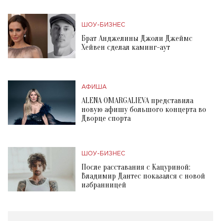
ШОУ-БИЗНЕС
Брат Анджелины Джоли Джеймс
Хейвен сделал каминг-аут
АФИША
ALENA OMARGALIEVA представила
новую афишу большого концерта во
Дворце спорта
ШОУ-БИЗНЕС
После расставания с Кацуриной:
Владимир Дантес показался с новой
избранницей