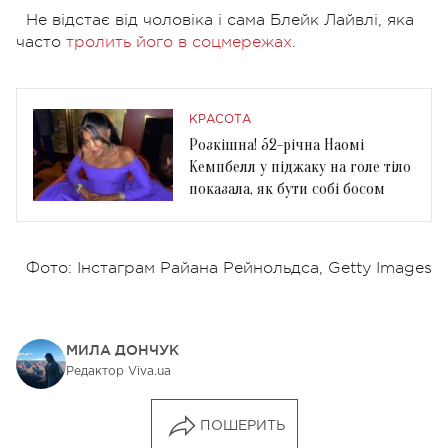
Не відстає від чоловіка і сама Блейк Лайвлі, яка
часто
тролить його в соцмережах
.
КРАСОТА
Розкішна! 52-річна Наомі
Кемпбелл у піджаку на голе тіло
показала, як бути собі босом
Фото: Інстаграм Райана Рейнольдса, Getty Images
МИЛА ДОНЧУК
Редактор Viva.ua
ПОШЕРИТЬ