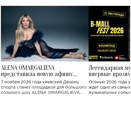
ALENA OMARGALIEVA
Легендарная м
представила новую афишу
впервые прозву
большого концерта во Дворце
Украине: где со
7 ноября 2026 года киевский Дворец
Осенью 2026 года у
спорта
спорта станет площадкой для большого
ждет одно из самы
сольного шоу ALENA OMARGALIEVA.
музыкальных событ
Концерт получил символичное название
«Не пьяная — влюбленная».