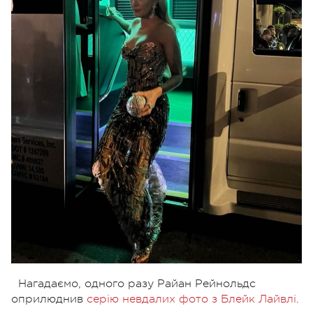
Нагадаємо, одного разу Райан Рейнольдс
оприлюднив
серію невдалих фото з Блейк Лайвлі
.