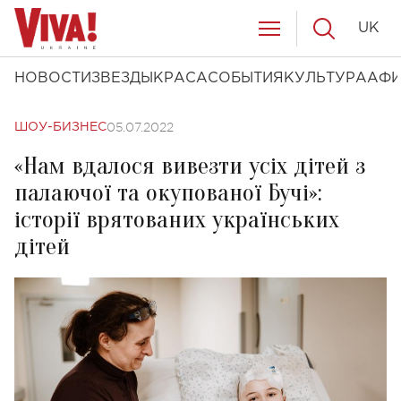
UK
НОВОСТИ
ЗВЕЗДЫ
КРАСА
СОБЫТИЯ
КУЛЬТУРА
АФ
05.07.2022
ШОУ-БИЗНЕС
«Нам вдалося вивезти усіх дітей з
палаючої та окупованої Бучі»:
історії врятованих українських
дітей