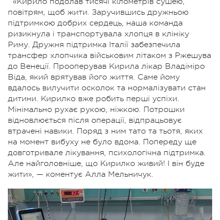
«Кирило подолав тисячі кілометрів сушею,
повітрям, щоб жити. Заручившись дружньою
підтримкою добрих сердець, наша команда
ризикнула і транспортувала хлопця в клініку
Риму. Дружня підтримка Італії забезпечила
трансфер хлопчика військовим літаком з Ржешува
до Венеції. Прооперував Кирила лікар Владіміро
Віда, який врятував його життя. Саме йому
вдалось вилучити осколок та нормалізувати стан
дитини. Кирилко вже робить перші успіхи.
Мінімально рухає рукою, ніжкою. Потрошки
відновлюється після операції, відпрацьовує
втрачені навики. Поряд з ним тато та тьотя, яких
на момент вибуху не було вдома. Попереду ще
довготривале лікування, психологічна підтримка.
Але найголовніше, що Кирилко живий! І він буде
жити», — коментує Алла Мельничук.