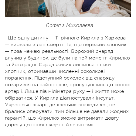
Софія з Миколаєва
Ще одну дитину — 11-річного Кирила з Харкова
— вирвали з лап смерті. Те, що пережив хлопчик
— поза межею реальності. Ворожий снаряд
влучив у будинок, де були на той момент Кирилко
та його рідні. Серед живих лишився тільки
хлопчик, отримавши численні осколкові
поранення. Підступний осколок від снаряду
позарився на найцінніше, просунувшись до сонної
артерії. Лише пів міліметра руху — і життя може
обірватися. У Кирила діагностували інсульт.
Українські лікарі, де хлопчик знаходився, не
брались оперувати, тим більше не давали жодних
гарантій, що Кирилко зможе витримати довгу
дорогу до іншої лікарні. Але він зміг.