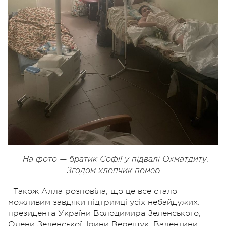
На фото — братик Софії у підвалі Охматдиту.
Згодом хлопчик помер
Також Алла розповіла, що це все стало
можливим завдяки підтримці усіх небайдужих:
президента України Володимира Зеленського,
Олени Зеленської, Ірини Верещук, Валентини