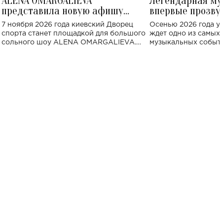
ALENA OMARGALIEVA
Легендарная м
представила новую афишу
впервые прозву
большого концерта во Дворце
Украине: где со
7 ноября 2026 года киевский Дворец
Осенью 2026 года у
спорта
спорта станет площадкой для большого
ждет одно из самы
сольного шоу ALENA OMARGALIEVA.
музыкальных событ
Концерт получил символичное название
«Не пьяная — влюбленная».