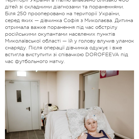
території України в Італію вивезено близько 400
дітей зі складними діагнозами та пораненнями.
Біля 250 прооперовано на території України,
серед яких — дівчинка Софія з Миколаєва. Дитина
отримала важке поранення під час обстрілу
російськими окупантами населених пунктів
Миколаївської області — їй у голову влучив уламок
снаряду. Після операції дівчинка одужує і вже
встигла виступити зі співачкою DOROFEEVA під
час футбольного матчу.