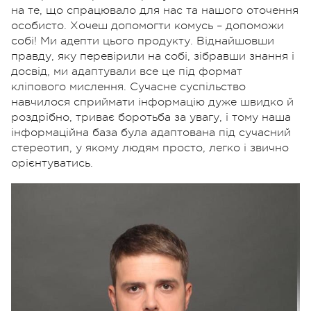
на те, що спрацювало для нас та нашого оточення
особисто. Хочеш допомогти комусь – допоможи
собі! Ми адепти цього продукту. Віднайшовши
правду, яку перевірили на собі, зібравши знання і
досвід, ми адаптували все це під формат
кліпового мислення. Сучасне суспільство
навчилося сприймати інформацію дуже швидко й
роздрібно, триває боротьба за увагу, і тому наша
інформаційна база була адаптована під сучасний
стереотип, у якому людям просто, легко і звично
орієнтуватись.