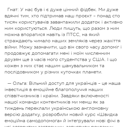
Гнат: У нас був і є дуже цінний фідбек.
Ми дуже
вдячні тим, хто підтримав наш проєкт – понад сто
тисяч користувачів завантажили додаток і активно
ним користуються. Люди пишуть, що разом з ним
можна впоратися навіть із
ПТСС
, на який
страждають чимало наших земляків через жахіття
війни. Можу зазначити, що він свого часу допоміг і
продовжує допомагати мені і моїм численним
друзям ще з часів мого студентства у США. І що
кожен з них стає нашим шанувальником та
послідовником у різних куточках планети.
— Ольга: Вільний доступ для українців – це наша
інвестиція в емоційне благополуччя наших
співвітчизників і країни. Завдяки включеності
нашої команди контентників ми менш як за
тиждень переклали українською
англомовну
версію додатку, розробили новий курс «Швидка
емоційна самодопомога» й інтегрували нові фічі в