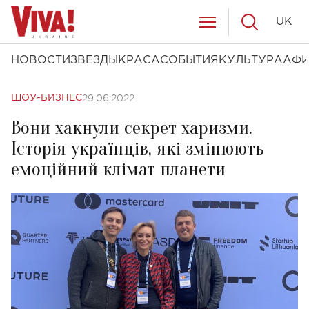
UK
НОВОСТИ
ЗВЕЗДЫ
КРАСА
СОБЫТИЯ
КУЛЬТУРА
АФ
29.06.2022
ШОУ-БИЗНЕС
Вони хакнули секрет харизми.
Історія українців, які змінюють
емоційний клімат планети