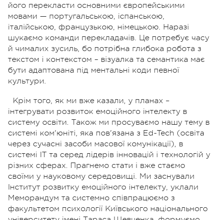
його перекласти основними європейськими
мовами — португальською, іспанською,
італійською, французькою, німецькою. Наразі
шукаємо команди перекладачів. Це потребує часу
й чималих зусиль, бо потрібна глибока робота з
текстом і контекстом – візуалка та семантика має
бути адаптована під ментальні коди певної
культури.
Крім того, як ми вже казали, у планах –
інтегрувати розвиток емоційного інтелекту в
систему освіти. Також ми просуваємо нашу тему в
системі ком'юніті, яка пов'язана з Ed-Tech (освіта
через сучасні засоби масової комунікації), в
системі ІТ та серед лідерів інновацій і технологій у
різних сферах. Прагнемо стати і вже стаємо
своїми у науковому середовищі. Ми заснували
Інститут розвитку емоційного інтелекту, уклали
Меморандум та системно співпрацюємо з
факультетом психології Київського національного
університету імені Тараса Шевченка, формуємо