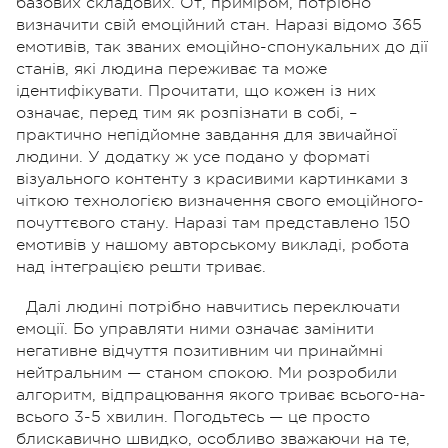
базових складових. От, приміром, потрібно
визначити свій емоційний стан. Наразі відомо 365
емотивів, так званих емоційно-спонукальних до дії
станів, які людина переживає та може
ідентифікувати. Прочитати, що кожен із них
означає, перед тим як розпізнати в собі, –
практично непідйомне завдання для звичайної
людини. У додатку ж усе подано у форматі
візуального контенту з красивими картинками з
чіткою технологією визначення свого емоційного-
почуттєвого стану. Наразі там представлено 150
емотивів у нашому авторському викладі, робота
над інтеграцією решти триває.
Далі людині потрібно навчитись переключати
емоції. Бо управляти ними означає замінити
негативне відчуття позитивним чи принаймні
нейтральним — станом спокою. Ми розробили
алгоритм, відпрацювання якого триває всього-на-
всього 3-5 хвилин. Погодьтесь — це просто
блискавично швидко, особливо зважаючи на те,