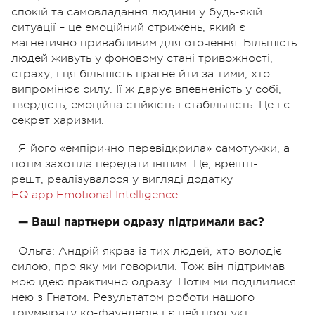
спокій та самовладання людини у будь-якій
ситуації – це емоційний стрижень, який є
магнетично привабливим для оточення. Більшість
людей живуть у фоновому стані тривожності,
страху, і ця більшість прагне йти за тими, хто
випромінює силу. Її ж дарує впевненість у собі,
твердість, емоційна стійкість і стабільність. Це і є
секрет харизми.
Я його «емпірично перевідкрила» самотужки, а
потім захотіла передати іншим. Це, врешті-
решт,
реалізувалося у вигляді додатку
EQ.app.Emotional Intelligence
.
— Ваші партнери одразу підтримали вас?
Ольга: Андрій якраз із тих людей, хто володіє
силою, про яку ми говорили. Тож він підтримав
мою ідею практично одразу. Потім ми поділилися
нею з Гнатом. Результатом роботи нашого
тріумвірату ко-фаундерів і є цей продукт.