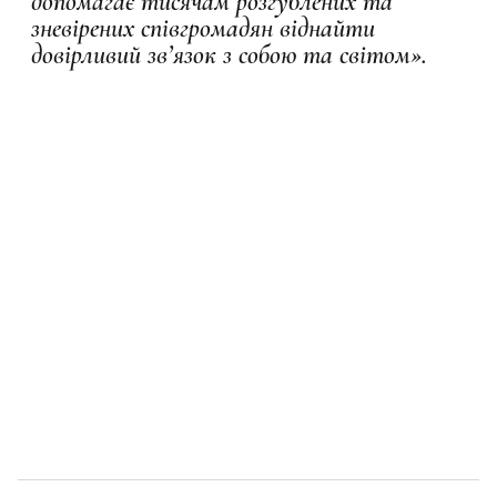
допомагає тисячам розгублених та
зневірених співгромадян віднайти
довірливий зв’язок з собою та світом».