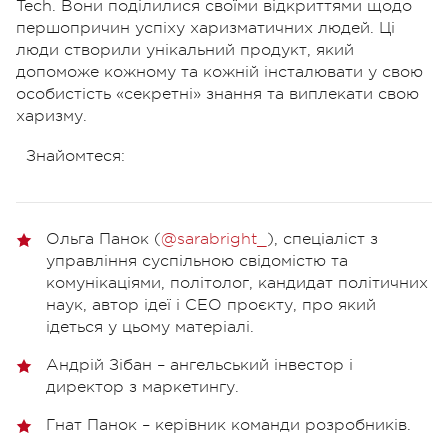
Tech. Вони поділилися своїми відкриттями щодо
першопричин успіху харизматичних людей. Ці
люди створили унікальний продукт, який
допоможе кожному та кожній інсталювати у свою
особистість «секретні» знання та виплекати свою
харизму.
Знайомтеся:
Ольга Панок (
@sarabright_
), спеціаліст з
управління суспільною свідомістю та
комунікаціями, політолог, кандидат політичних
наук, автор ідеї і СЕО проєкту, про який
ідеться у цьому матеріалі.
Андрій Зібан – ангельський інвестор і
директор з маркетингу.
Гнат Панок – керівник команди розробників.