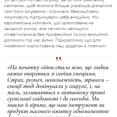
усі алгоритми застосунку, запустили рекламну
кампанію, щоб якомога більше українців дізналися
про його існування і отримали безкоштовну
можливість підтримувати себе емоційно. Ми
європейська компанія, що орієнтована на
західний ринок, але не могли залишити
співвітчизників без професійної психо-емоційної
допомоги під час війни. Підкреслимо, що для
іноземних користувачів наш додаток є платним.
«На початку війни стало ясно, що людям
важко впоратися зі своїми емоціями.
Страх, розпач, невизначеність, тривога –
емоції тоді домінували у соціумі, і, на
жаль, залишаються в активному прояві
суспільної свідомості
і до сьогодні. Ми
знаємо й віримо, що наш інструмент як
продукт масового вжитку
одномоментно