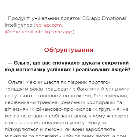
Продукт:
унікальний додаток EQ.app.Emotional
Intelligence (
eq-ap.com
,
@emotional.intelligence.app
)
Обґрунтування
—
Ольго, що вас спонукало шукати секретний
код магнетизму успішних і реалізованих людей?
Ольга: Маючи щастя як піарник протягом
тридцяти років працювати з багатими й сильними
світу цього – топовими політиками, бізнесменами,
керівниками транснаціональних корпорацій та
вітчизняних фінансово-промислових груп, – я
не
могла не ставити собі запитання, у чому ж секрет
їхнього запаморочливого успіху. Чому їм
підкоряються мільйони, як вони заробляють
мільярди та досягають неймовірних висот, а при