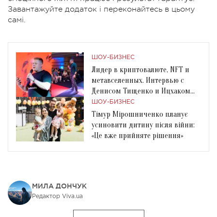
Завантажуйте додаток і переконайтесь в цьому
самі.
ШОУ-БИЗНЕС
Лидер в криптовалюте, NFT и
метавселенных. Интервью с
Денисом Тищенко и Ицхаком
Пинтосевичем
ШОУ-БИЗНЕС
Тімур Мірошниченко планує
усиновити дитину після війни:
«Це вже прийняте рішення»
МИЛА ДОНЧУК
Редактор Viva.ua