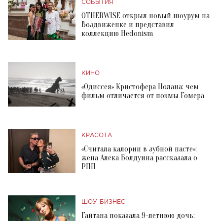
СОБЫТИЯ
OTHERWISE открыл новый шоурум на
Воздвиженке и представил
коллекцию Hedonism
КИНО
«Одиссея» Кристофера Нолана: чем
фильм отличается от поэмы Гомера
КРАСОТА
«Считала калории в зубной пасте»:
жена Алека Болдуина рассказала о
РПП
ШОУ-БИЗНЕС
Гайтана показала 9-летнюю дочь: