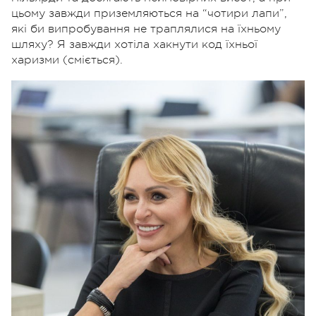
цьому завжди приземляються на “чотири лапи”,
які би випробування не траплялися на їхньому
шляху? Я завжди хотіла хакнути код їхньої
харизми (сміється).