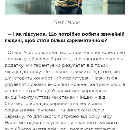
Гнат Панок
— І як підсумок. Що потрібно робити звичайній
людині, щоб
стати більш харизматичною?
Ольга:
Якщо людина цього прагне й наполегливо
працює у тій часовій
ритміці, що запропонована у
додатку, ми гарантуємо результат від трьох
місяців до року. Це, звісно, залежить від того, які
цілі ставить конкретний
користувач. Навчитися
управляти своїми емоціями можна і за три місяці, а
якщо є потреба ще й навчитись управляти
емоційно-пучуттєвими станами інших – від
близького кола до керівництва великими
соціальними групами – та виплекати свою
харизму, то для цього потрібно від року часу.
Наша методика регулювання власного і чужого
емоційного життя працює і результат гарантує.