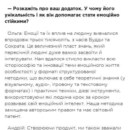
— Розкажіть про ваш додаток. У чому його
унікальність і як він допомагає стати емоційно
стійкими?
Ольга: Емоції та їх вплив на людину вивчалися
впродовж трьох тисячоліть, з часів Будди та
Сократа. Це величезний пласт знань, який
пересічній людині дуже важко засвоїти й
інтегрувати. Нам вдалося стисло викласти всю
історіософію та інновації теми емоційного життя
особистості у форматі структурованої
методики,
що включає в себе теоретичні знання (у
візуальному, аудіо-, ігровому та текстовому
форматах) і практичні техніки, дієві інструменти,
використовуючи які людина крок за кроком
розвиває свій емоційний інтелект. Наша методика
захищена авторським правом та має світовий
патент.
Андрій: Створюючи продукт, ми також зважали